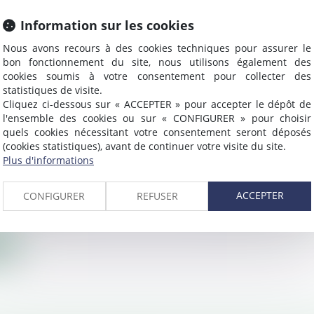
/
Droit pénal des mineurs
Information sur les cookies
tion polonaise est saisie d’une procédure pénale enga
Nous avons recours à des cookies techniques pour assurer le
bon fonctionnement du site, nous utilisons également des
te
cookies soumis à votre consentement pour collecter des
statistiques de visite.
Cliquez ci-dessous sur « ACCEPTER » pour accepter le dépôt de
l'ensemble des cookies ou sur « CONFIGURER » pour choisir
quels cookies nécessitant votre consentement seront déposés
(cookies statistiques), avant de continuer votre visite du site.
Plus d'informations
E DIAGNOSTIC D’UN AGENT D’UN SERVICE PUB
RATIF : QUELLE JURIDICTION EST COMPÉTENT
ACCEPTER
CONFIGURER
REFUSER
bligations et des suretés
/
Droit de la responsabilité
eur de diagnostic, et surtout si cette dernière entraîne
te