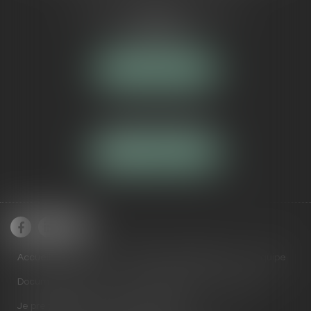
5 Avenue Maréchal de Lattre de
Tassigny
84000 AVIGNON
NOUS LOCALISER
Tél :
04 90 16 40 80
NOUS CONTACTER
Accueil
Cabinet
Domaines de compétences
Équipe
Documents utiles
Actus
RDV en ligne
Contact
Je prends RDV avec Maître ARNAUD