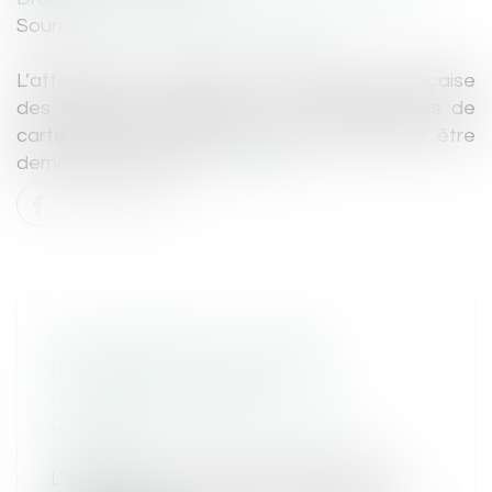
Source :
www.automobile-club.org
L’attestation que délivre la Fédération Française
des Véhicules d’Époque pour les démarches de
carte grise de collection peut dorénavant être
demandée en ligne...
Lire la suite
CARTE GRISE COLLECTION :
DEMANDE D'ATTESTATION
DISPONIBLE EN LIGNE
Droit routier
/
Permis de conduire et
circulation
L’attestation que délivre la Fédération