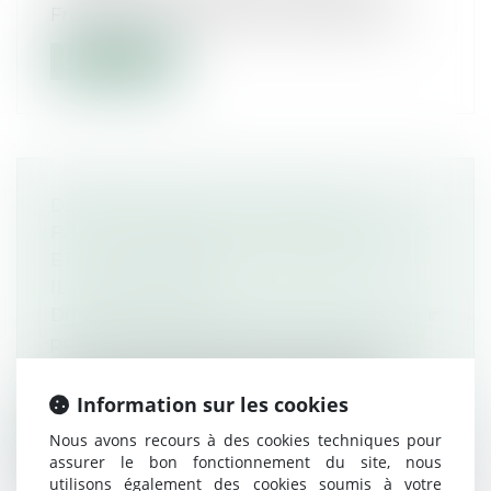
Française des Véhicules d’Époque pour...
Lire la suite
DÉSIGNATION D'UN TIERS À LA
FAMILLE COMME TUTEUR AUX BIENS
ET À LA PERSONNE DU MAJEUR :
ILLUSTRATION
Droit de la famille, des personnes et de leur
patrimoine
/
Patrimoine et succession
Le conflit familial entre le fils et l’époux
d’une personne majeure protégée...
Information sur les cookies
Nous avons recours à des cookies techniques pour
Lire la suite
assurer le bon fonctionnement du site, nous
utilisons également des cookies soumis à votre