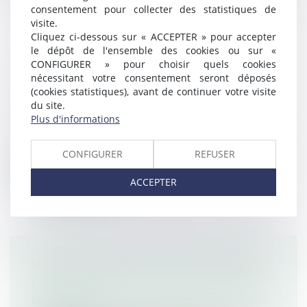
consentement pour collecter des statistiques de
visite.
Cliquez ci-dessous sur « ACCEPTER » pour accepter
le dépôt de l'ensemble des cookies ou sur «
RÉFORME DES RETRAITES 2023
CONFIGURER » pour choisir quels cookies
nécessitant votre consentement seront déposés
PROJET DE LOI PLFSS RECTIFICATIF
(cookies statistiques), avant de continuer votre visite
Droit du travail - Salariés
/
Droit de la
du site.
protection sociale
Plus d'informations
Recul de l'âge légal de départ à la retraite
à 64 ans d'ici 2030, durée de co...
CONFIGURER
REFUSER
Lire la suite
ACCEPTER
VOTRE DOSSIER D'INFRACTION EN
LIGNE : ATTENTION AUX MENTIONS !
Droit routier