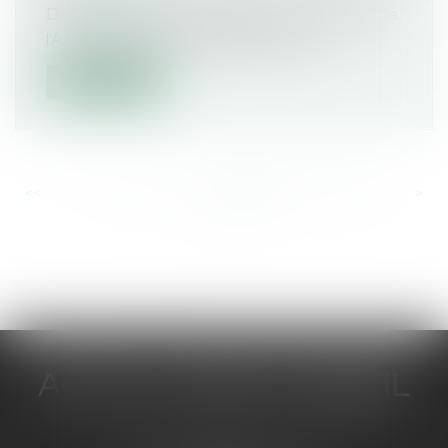
Depuis plusieurs années, le site Internet de
l'ANTAI (Agence Nationale de Tra...
Lire la suite
<<
<
...
351
352
353
354
355
356
357
...
>
>>
ACTUA JURIS CONSEIL