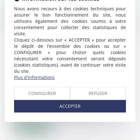
effet sur les salaires, etc. Dans...
Nous avons recours à des cookies techniques pour
assurer le bon fonctionnement du site, nous
Lire la suite
utilisons également des cookies soumis à votre
consentement pour collecter des statistiques de
visite.
Cliquez ci-dessous sur « ACCEPTER » pour accepter
le dépôt de l'ensemble des cookies ou sur «
CONFIGURER » pour choisir quels cookies
nécessitant votre consentement seront déposés
ABUS DE DROIT : L'OPÉRATION
(cookies statistiques), avant de continuer votre visite
D’APPORT-RÉDUCTION DE
du site.
CAPITAL EST ASSIMILÉE À UNE
Plus d'informations
OPÉRATION D’APPORT-CESSION
Droit des sociétés
/
Transmission
CONFIGURER
REFUSER
d’entreprise
Pour le Conseil d’Etat, l’opération d’apport
ACCEPTER
réalisée au profit d’une société...
Lire la suite