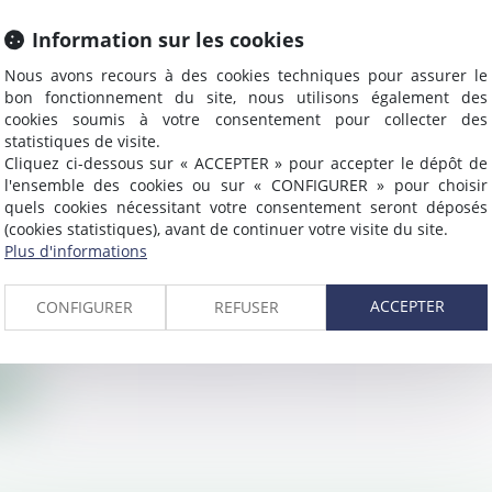
 famille, des personnes et de leur patrimoine
/
Filiation
Information sur les cookies
on de l'enfance concerne plus de 300 000 mineurs, dont
Nous avons recours à des cookies techniques pour assurer le
bon fonctionnement du site, nous utilisons également des
te
cookies soumis à votre consentement pour collecter des
statistiques de visite.
Cliquez ci-dessous sur « ACCEPTER » pour accepter le dépôt de
l'ensemble des cookies ou sur « CONFIGURER » pour choisir
quels cookies nécessitant votre consentement seront déposés
(cookies statistiques), avant de continuer votre visite du site.
Plus d'informations
SES À CONNAÎTRE SUR L’ABSENCE INJUSTIFIÉ
ACCEPTER
CONFIGURER
REFUSER
vail - Salariés
familiales, désir de prolongation de congés, baisse de mo
te