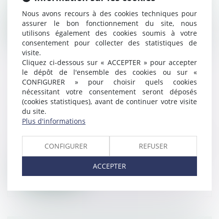
qui peut être accordée à l'un des ép...
Nous avons recours à des cookies techniques pour
assurer le bon fonctionnement du site, nous
Lire la suite
utilisons également des cookies soumis à votre
consentement pour collecter des statistiques de
visite.
Cliquez ci-dessous sur « ACCEPTER » pour accepter
le dépôt de l'ensemble des cookies ou sur «
CONFIGURER » pour choisir quels cookies
nécessitant votre consentement seront déposés
ARRÊTS DE TRAVAIL : LES
(cookies statistiques), avant de continuer votre visite
CHANGEMENTS EN 2024
du site.
Droit du travail - Salariés
/
Droit de la
Plus d'informations
protection sociale
La loi de financement de la Sécurité sociale
CONFIGURER
REFUSER
pour 2024 instaure des nouvelles...
ACCEPTER
Lire la suite