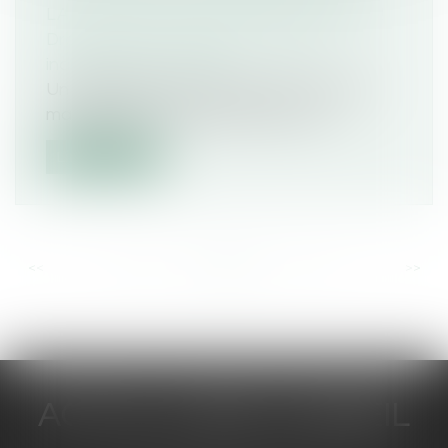
LA COUR DE CASSATION TRANCHE !
Droit du travail - Salariés
/
Relation
individuelles au travail
Un salarié licencié alors qu’il est en arrêt
maladie après une période de tem...
Lire la suite
<<
<
...
89
90
91
92
93
94
95
...
>
>>
ACTUA JURIS CONSEIL