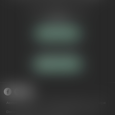
5 Avenue Maréchal de Lattre de
Tassigny
84000 AVIGNON
NOUS LOCALISER
Tél :
04 90 16 40 80
NOUS CONTACTER
Accueil
Cabinet
Domaines de compétences
Équipe
Documents utiles
Actus
RDV en ligne
Contact