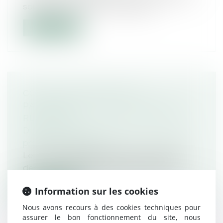
souhaité mercredi 12 mars prolo...
Lire la suite
COTISATIONS SOCIALES
PATRONALES : DES ALLÈGEMENTS
REMANIÉS !
Droit du travail - Employeurs
/
Droit de la
protection sociale
Le champ d’application des taux réduits
des cotisations sociales patronales d...
Information sur les cookies
Lire la suite
Nous avons recours à des cookies techniques pour
assurer le bon fonctionnement du site, nous