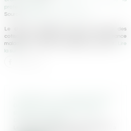
protection sociale
Source :
cabinet-rs.expert-infos.com
Le champ d’application des taux réduits des
cotisations sociales patronales d’assurance
maladie et d’allocations familiales a été réduit...
Lire
la suite
IMMIGRATION : LA DURÉE MAXIMALE
DE RÉTENTION ADMINISTRATIVE
BIENTÔT ALLONGÉE À 18 MOIS ?
Droit de l'immigration
Le ministre de l’Intérieur Bruno Retailleau a