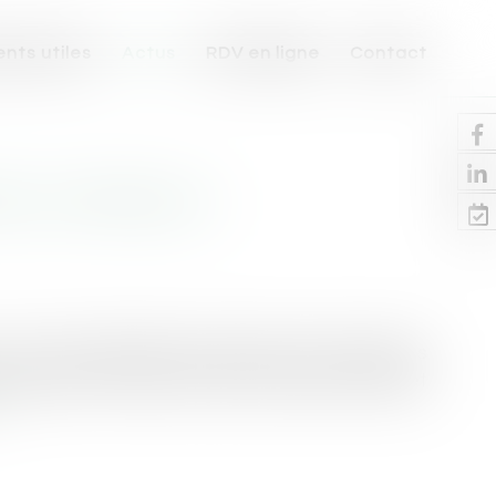
nts utiles
Actus
RDV en ligne
Contact
NAL NUMÉRIQUE »
 « vise à rassembler les données et informations
e pénal et de mener à bien la mission d'intérêt