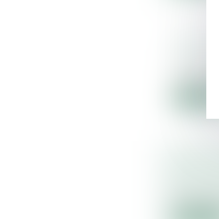
BLANCHIM
PRÉCISIO
Droit pénal
Le parquet 
Lire la sui
REPORT P
5 ET 15 J
Droit du tr
Les cotisati