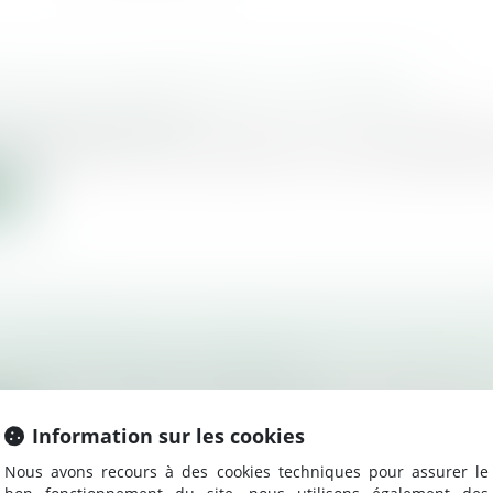
ION D’UN « DOSSIER PÉNAL NUMÉRIQUE »
/
Procédure pénale
 décret que ce « DPN » prend vie. Il « vise à rassembler 
te
TRANSMISSION : LES DEUX CONDITIONS DE RÉ
ociétés
/
Transmission d’entreprise
éée par le travail d’un entrepreneur tout au long de sa c
Information sur les cookies
te
Nous avons recours à des cookies techniques pour assurer le