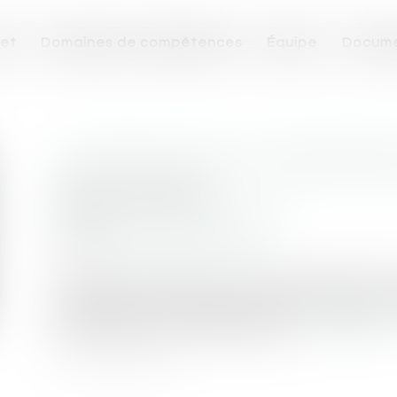
et
Domaines de compétences
Équipe
Docume
LA CRÉATION D’UN « DOSSIER PÉ
Publié le :
09/07/2020
Droit pénal
/
Procédure pénale
Source :
www.nextinpact.com
C’est via un décret que ce « DPN » prend vie. Il
collectées tout au long du processus judiciair
public qu'est de rendre la justice »...
Lire la suite