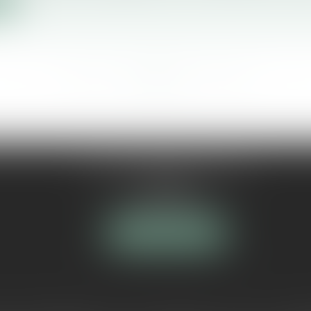
te
<<
<
...
678
679
680
681
682
683
684
...
>
>>
5 Avenue Maréchal de Lattre de
Tassigny
84000 AVIGNON
NOUS LOCALISER