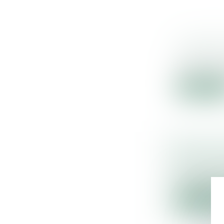
LA CRÉAT
Droit pénal
C’est via un
Lire la sui
CESSION/
Droit des s
La valeur cr
Lire la sui