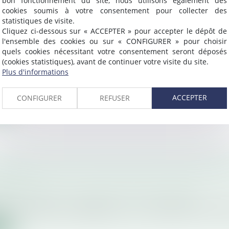
bon fonctionnement du site, nous utilisons également des
cookies soumis à votre consentement pour collecter des
statistiques de visite.
Cliquez ci-dessous sur « ACCEPTER » pour accepter le dépôt de
l'ensemble des cookies ou sur « CONFIGURER » pour choisir
ENT D’INFRACTIONS COMMISES À L’ÉTRANGER
quels cookies nécessitant votre consentement seront déposés
NS SUR LA COMPÉTENCE DU PROCUREUR FINA
(cookies statistiques), avant de continuer votre visite du site.
/
Droit pénal des affaires
Plus d'informations
national financier est compétent pour la poursuite du dél
ACCEPTER
CONFIGURER
REFUSER
te
OSSIBLE DES COTISATIONS PATRONALES EXIG
UILLET
avail - Employeurs
/
Droit de la protection sociale
ons sociales sont exigibles au 5 et 15 juillet 2020. Un repo