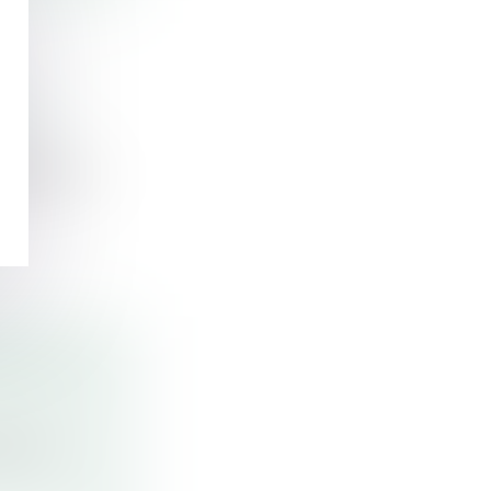
 :
NCIER
it de bla...
IBLES AU
rt re...