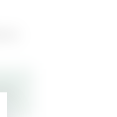
les donn...
USSITE
arrière...