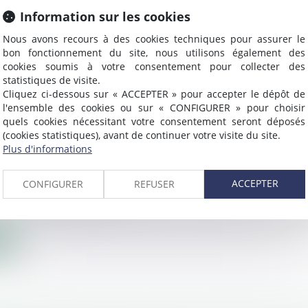
 de l'immigration
Information sur les cookies
 du dixième anniversaire de l'adoption de la Convention s
Nous avons recours à des cookies techniques pour assurer le
bon fonctionnement du site, nous utilisons également des
te
cookies soumis à votre consentement pour collecter des
statistiques de visite.
Cliquez ci-dessous sur « ACCEPTER » pour accepter le dépôt de
l'ensemble des cookies ou sur « CONFIGURER » pour choisir
quels cookies nécessitant votre consentement seront déposés
(cookies statistiques), avant de continuer votre visite du site.
NCE DES MINEURS : LE DÉPUTÉ INDRIEN FRAN
Plus d'informations
VEUT ENGAGER LA RESPONSABILITÉ PÉNALE D
ACCEPTER
CONFIGURER
REFUSER
/
Droit pénal des mineurs
at sur la délinquance des mineurs, le député de l'Indre F
te