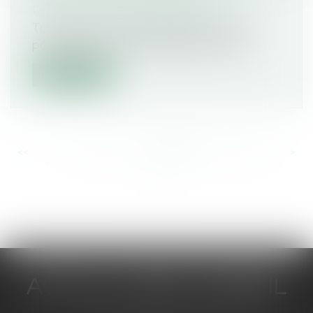
Droit pénal
/
Procédure pénale
Trop souvent, les victimes d’infractions
pénales se sentent oubliées avant le...
Lire la suite
<<
<
...
652
653
654
655
656
657
658
...
>
>>
ACTUA JURIS CONSEIL