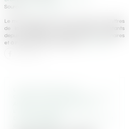
Source :
www.liberation.fr
Le ministre de la Justice a assuré que les chiffres
de la délinquance juvénile étaient constants
depuis une décennie. Les données sont lacunaires
et à interpréter avec précaution...
Lire la suite
LIMITES PRÉCISES DE LA
CONSTITUTION DE PARTIE CIVILE ET
ASSOCIATION DE DÉFENSE DE
L’ENVIRONNEMENT
Droit des obligations et des suretés
/
Droit
de la responsabilité