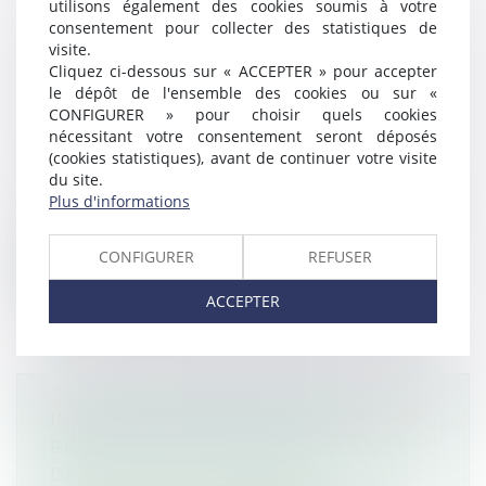
utilisons également des cookies soumis à votre
consentement pour collecter des statistiques de
LES CONTRÔLES URSSAF NON
visite.
CLÔTURÉS AU 22 MARS 2020
Cliquez ci-dessous sur « ACCEPTER » pour accepter
le dépôt de l'ensemble des cookies ou sur «
PEUVENT ÊTRE ANNULÉS JUSQU'AU
CONFIGURER » pour choisir quels cookies
30 DÉCEMBRE 2020
nécessitant votre consentement seront déposés
Droit du travail - Employeurs
/
Droit de la
(cookies statistiques), avant de continuer votre visite
protection sociale
du site.
Plus d'informations
Afin de tenir compte de la crise sanitaire, la
troisième loi de finances rect...
CONFIGURER
REFUSER
Lire la suite
ACCEPTER
INFRACTIONS PÉNALES : LES
BESOINS DES VICTIMES ÉVALUÉES
DÈS LA PHASE D'ENQUÊTE