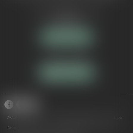
5 Avenue Maréchal de Lattre de
Tassigny
84000 AVIGNON
NOUS LOCALISER
Tél :
04 90 16 40 80
NOUS CONTACTER
Accueil
Cabinet
Domaines de compétences
Équipe
Documents utiles
Actus
RDV en ligne
Contact