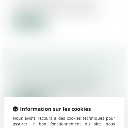
L’action civile devant les juridictions
répressives est un droit exceptionnel...
Lire la suite
LA DÉLINQUANCE DES MINEURS EST-
ELLE STABLE DEPUIS DIX ANS ?
Droit pénal
/
Droit pénal des mineurs
Le ministre de la Justice a assuré que les
chiffres de la délinquance juvénil...
Lire la suite
Information sur les cookies
Nous avons recours à des cookies techniques pour
assurer le bon fonctionnement du site, nous