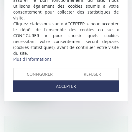
assurer le bon fonctionnement du site, nous
utilisons également des cookies soumis à votre
consentement pour collecter des statistiques de
visite.
Cliquez ci-dessous sur « ACCEPTER » pour accepter
le dépôt de l'ensemble des cookies ou sur «
LES DÉPUTÉS METTENT À JOUR LES
CONFIGURER » pour choisir quels cookies
EXIGENCES RELATIVES AUX
nécessitant votre consentement seront déposés
(cookies statistiques), avant de continuer votre visite
CONTRÔLES DES VÉHICULES
du site.
Droit routier
/
Droit des professionnels de
Plus d'informations
l'automobile
Les citoyens doivent pouvoir faire contrôler
CONFIGURER
REFUSER
plus facilement leurs véhicules...
ACCEPTER
Lire la suite
DANS QUELS CAS UNE RUPTURE DE