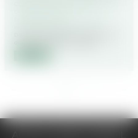
CDD PEUT ÊTRE CONSIDÉRÉE
COMME ABUSIVE ?
Droit du travail - Salariés
/
Relation
individuelles au travail
Dans un arrêt rendu le 9 avril 2026, la Cour
de cassation effectue un rappel...
Lire la suite
<<
<
...
6
7
8
9
10
11
12
...
>
>>
ACTUA JURIS CONSEIL