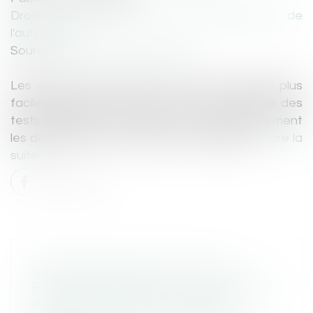
Droit routier
/
Droit des professionnels de
l'automobile
Source :
www.europarl.europa.eu
Les citoyens doivent pouvoir faire contrôler plus
facilement leurs véhicules mais la fréquence des
tests obligatoires ne doit pas changer, affirment
les députés en commission des transports...
Lire la
suite
RÉFORME DES MODALITÉS DE
PREUVE D’IDENTITÉ ET DE DOMICILE
POUR LE PERMIS DE CONDUIRE