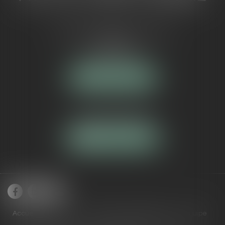
5 Avenue Maréchal de Lattre de
Tassigny
84000 AVIGNON
NOUS LOCALISER
Tél :
04 90 16 40 80
NOUS CONTACTER
Accueil
Cabinet
Domaines de compétences
Équipe