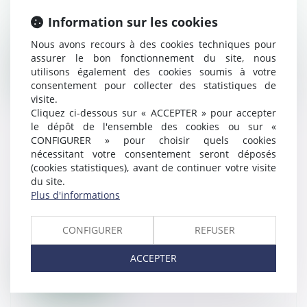
patrimoine
/
Violences familiales
Information sur les cookies
Après de nombreuses discussions, un
accord a été trouvé sur la première direc...
Nous avons recours à des cookies techniques pour
assurer le bon fonctionnement du site, nous
utilisons également des cookies soumis à votre
Lire la suite
consentement pour collecter des statistiques de
visite.
Cliquez ci-dessous sur « ACCEPTER » pour accepter
le dépôt de l'ensemble des cookies ou sur «
CONFIGURER » pour choisir quels cookies
nécessitant votre consentement seront déposés
APPLICATION DU PRINCIPE DE
(cookies statistiques), avant de continuer votre visite
CUMUL DES PEINES AU REGARD DE
du site.
Plus d'informations
LA CHRONOLOGIE DES FAITS
Droit pénal
/
(NPU) Infraction
CONFIGURER
REFUSER
En matière d’infraction, l’article 112-1 du
Code pénal dispose que « seuls so...
ACCEPTER
Lire la suite