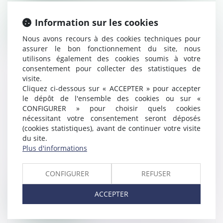
véritable casse-tête pour de nombreux a...
Information sur les cookies
Lire la suite
Nous avons recours à des cookies techniques pour
assurer le bon fonctionnement du site, nous
utilisons également des cookies soumis à votre
consentement pour collecter des statistiques de
visite.
Cliquez ci-dessous sur « ACCEPTER » pour accepter
LA DONATION EFFECTUÉE AU
le dépôt de l'ensemble des cookies ou sur «
PROFIT DU CONJOINT DE L’ÉPOUX
CONFIGURER » pour choisir quels cookies
nécessitant votre consentement seront déposés
SUCCESSIBLE N’EST PAS
(cookies statistiques), avant de continuer votre visite
RAPPORTABLE
du site.
Droit de la famille, des personnes et de leur
Plus d'informations
patrimoine
/
Patrimoine et succession
Un défunt laissait pour lui succéder son fils
CONFIGURER
REFUSER
et sa fille elle-même décédée,...
ACCEPTER
Lire la suite