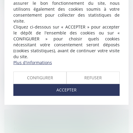
assurer le bon fonctionnement du site, nous
utilisons également des cookies soumis à votre
consentement pour collecter des statistiques de
visite.
Cliquez ci-dessous sur « ACCEPTER » pour accepter
le dépôt de l'ensemble des cookies ou sur «
DROIT DU SOL : FAUT-IL REPENSER
CONFIGURER » pour choisir quels cookies
L’ATTRIBUTION DE LA NATIONALITÉ
nécessitant votre consentement seront déposés
?
(cookies statistiques), avant de continuer votre visite
Droit de l'immigration
du site.
Plus d'informations
Naître sur un sol suffit-il à appartenir à une
nation ? Longtemps perçu comme...
CONFIGURER
REFUSER
Lire la suite
ACCEPTER
DIVULGATION DE DONNÉES
PERSONNELLES ET FORCES DE