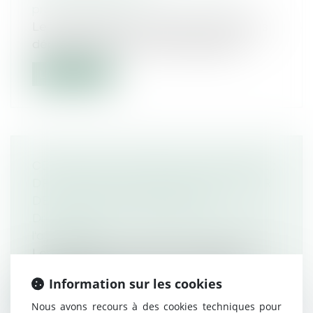
protection sociale
Le gouvernement a décidé de réduire les
dépenses liées aux arrêts maladie. À...
Lire la suite
CENTRE DE CONTRÔLE TECHNIQUE :
DE NOUVEAUX ÉQUIPEMENTS POUR
DE NOUVEAUX VÉHICULES ?
Droit routier
/
Droit des professionnels de
l'automobile
Les centres de contrôles techniques ont
désormais la charge de contrôler les...
Information sur les cookies
Lire la suite
Nous avons recours à des cookies techniques pour