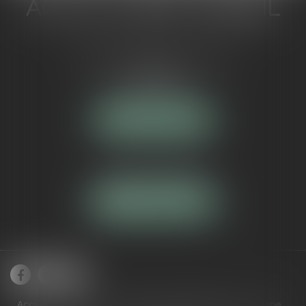
ACTUA JURIS CONSEIL
5 Avenue Maréchal de Lattre de
Tassigny
84000 AVIGNON
NOUS LOCALISER
Tél :
04 90 16 40 80
NOUS CONTACTER
Accueil
Cabinet
Domaines de compétences
Équipe