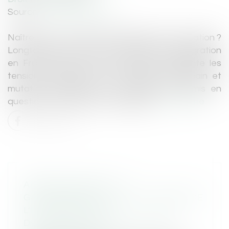
Source :
lepetitjournal.com
Naître sur un sol suffit-il à appartenir à une nation ?
Longtemps perçu comme un pilier de l’intégration
en France, le droit du sol divise et alimente les
tensions politiques. Entre héritage républicain et
mutations migratoires, ce principe est remis en
question en France et à l’étranger...
Lire la suite
ARRÊTS MALADIE : LE
GOUVERNEMENT ACTE LA BAISSE DE
L’INDEMNISATION
Droit du travail - Salariés
/
Droit de la