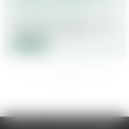
L’ORDRE : QUAND L’EXPOSITION AU
DANGER DEVIENT UN DÉLIT
Droit pénal
/
(NPU) Infraction
Selon l’article 223-1-1 du Code pénal, le fait
de révéler, de diffuser ou de...
Lire la suite
<<
<
...
97
98
99
100
101
102
103
...
>
>>