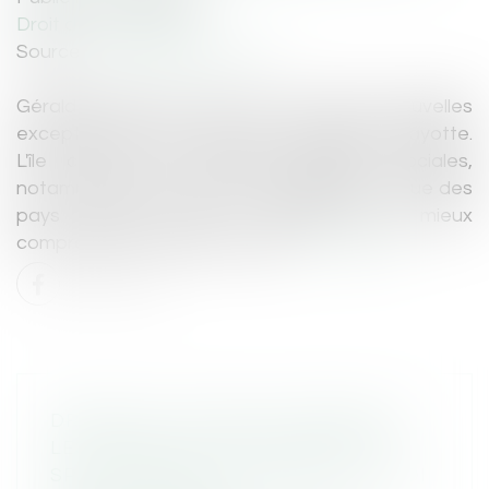
Droit de l'immigration
Source :
www.ledauphine.com
Gérald Darmanin a annoncé ce lundi de nouvelles
exceptions au droit du sol à venir pour Mayotte.
L'île connaît de grandes difficultés sociales,
notamment dues à la forte immigration venue des
pays voisins. Voilà 6 chiffres pour mieux
comprendre la situation de l'île...
Lire la suite
DROGUE ET TRAFICS À MARSEILLE:
LES CONSEILS D'UN ÉDUCATEUR
SPÉCIALISÉ POUR STOPPER « LA LOI