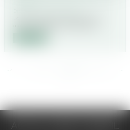
TRAVAIL
Droit du travail - Employeurs
La loi sur la santé au travail est venue
modifier la définition du harcèlemen...
Lire la suite
<<
<
...
535
536
537
538
539
540
541
...
>
>>
ACTUA JURIS CONSEIL