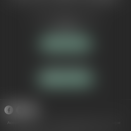
5 Avenue Maréchal de Lattre de
Tassigny
84000 AVIGNON
NOUS LOCALISER
Tél :
04 90 16 40 80
NOUS CONTACTER
Accueil
Cabinet
Domaines de compétences
Équipe