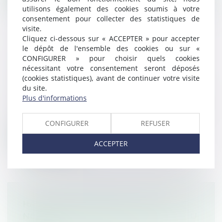
utilisons également des cookies soumis à votre
consentement pour collecter des statistiques de
visite.
Cliquez ci-dessous sur « ACCEPTER » pour accepter
le dépôt de l'ensemble des cookies ou sur «
SUCCESSION ET PEA, COMMENT
CONFIGURER » pour choisir quels cookies
nécessitant votre consentement seront déposés
CELA SE PASSE-T-IL ?
(cookies statistiques), avant de continuer votre visite
Droit de la famille, des personnes et de leur
du site.
patrimoine
/
Patrimoine et succession
Plus d'informations
Au moment du décès d'un titulaire d'un plan
épargne en actions, le compte est...
CONFIGURER
REFUSER
Lire la suite
ACCEPTER
HARCÈLEMENT SEXUEL : UNE
NOUVELLE DÉFINITION EN DROIT DU