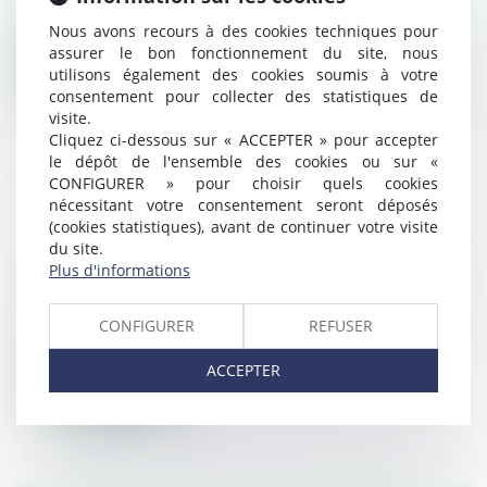
une infraction constitutive d’un a...
Nous avons recours à des cookies techniques pour
assurer le bon fonctionnement du site, nous
Lire la suite
utilisons également des cookies soumis à votre
consentement pour collecter des statistiques de
visite.
Cliquez ci-dessous sur « ACCEPTER » pour accepter
le dépôt de l'ensemble des cookies ou sur «
CONFIGURER » pour choisir quels cookies
nécessitant votre consentement seront déposés
L'EFFROYABLE ACCIDENT EN
(cookies statistiques), avant de continuer votre visite
CORRÈZE A ÉTÉ JUGÉ
du site.
Droit pénal
/
(NPU) Droit pénal des victimes
Plus d'informations
de la route
Le glaçant accident de la route ayant fait
CONFIGURER
REFUSER
deux morts à Donzenac en Corrèze,...
ACCEPTER
Lire la suite