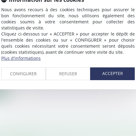
Nous avons recours à des cookies techniques pour assurer le
bon fonctionnement du site, nous utilisons également des
te
cookies soumis à votre consentement pour collecter des
statistiques de visite.
Cliquez ci-dessous sur « ACCEPTER » pour accepter le dépôt de
l'ensemble des cookies ou sur « CONFIGURER » pour choisir
quels cookies nécessitant votre consentement seront déposés
(cookies statistiques), avant de continuer votre visite du site.
 NAÎTRE ET DISPARITION PRÉJUDICIABLE DU 
Plus d'informations
/
(NPU) Infraction
ACCEPTER
CONFIGURER
REFUSER
 la question de la réparation du préjudice de l’enfant à 
te
 ET REPRISE D’ENTREPRISE: PRÉSERVONS LA 