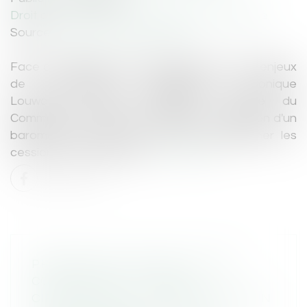
Droit des sociétés
/
Transmission d’entreprise
Source :
www.lemondeduchiffre.fr
Face au vieillissement des dirigeants et aux enjeux
de transmission d'entreprises, Véronique
Louwagie, ministre déléguée chargée du
Commerce et des PME a annoncé la création d'un
baromètre annuel pour mieux accompagner les
cessions, le 4 juin dernier...
Lire la suite
PRÉCISION DE CONSEIL D’ÉTAT
CONCERNANT LA LIBRE
CIRCULATION ET LA PRÉSENCE D’UN