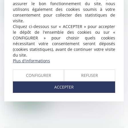
assurer le bon fonctionnement du site, nous
utilisons également des cookies soumis à votre
Lire la suite
consentement pour collecter des statistiques de
visite.
Cliquez ci-dessous sur « ACCEPTER » pour accepter
le dépôt de l'ensemble des cookies ou sur «
CONFIGURER » pour choisir quels cookies
nécessitant votre consentement seront déposés
LE GOUVERNEMENT LANCE UN
(cookies statistiques), avant de continuer votre visite
BAROMÈTRE ANNUEL POUR LA
du site.
Plus d'informations
TRANSMISSION D’ENTREPRISE
Droit des sociétés
/
Transmission
d’entreprise
CONFIGURER
REFUSER
Face au vieillissement des dirigeants et aux
ACCEPTER
enjeux de transmission d'entrepr...
Lire la suite