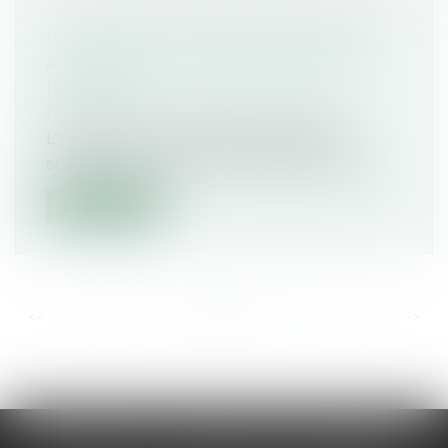
INTERDIRE LES RÉSEAUX SOCIAUX
AUX ENFANTS : UNE PROMESSE
DÉLICATE
Droit pénal
/
Droit pénal des mineurs
L’interdiction en France des réseaux
sociaux aux moins de 15 ans d’ici « quel...
Lire la suite
<<
<
...
47
48
49
50
51
52
53
...
>
>>