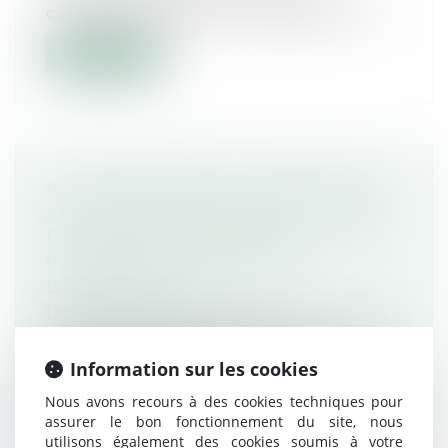
conventionnelle avec un salarié doit lui ve...
Lire la suite
LE LICENCIEMENT D’UNE SALARIÉE
AYANT AIMÉ CERTAINS CONTENUS
FACEBOOK ENTRAÎNE UNE
VIOLATION DE LA LIBERTÉ
D’EXPRESSION
Droit du travail - Salariés
Le fait de licencier une salariée pour avoir
appuyé sur le bouton J’aime sur...
Information sur les cookies
Nous avons recours à des cookies techniques pour
Lire la suite
assurer le bon fonctionnement du site, nous
utilisons également des cookies soumis à votre