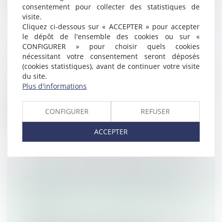
consentement pour collecter des statistiques de
visite.
Cliquez ci-dessous sur « ACCEPTER » pour accepter
le dépôt de l'ensemble des cookies ou sur «
HONGRIE : QUE CONTIENT LE TEXTE
CONFIGURER » pour choisir quels cookies
nécessitant votre consentement seront déposés
DE LOI ANTI-LGBTI ?
(cookies statistiques), avant de continuer votre visite
(NPU) Droit de l'immigration
du site.
Une attaque frontale contre les personnes
Plus d'informations
LGBTI+ : la Hongrie a voté une loi...
CONFIGURER
REFUSER
Lire la suite
ACCEPTER
AFFAIRE HALIMI : LES DÉPUTÉS
AVANCENT SUR L’IRRESPONSABILITÉ
PÉNALE
Droit pénal
/
Procédure pénale