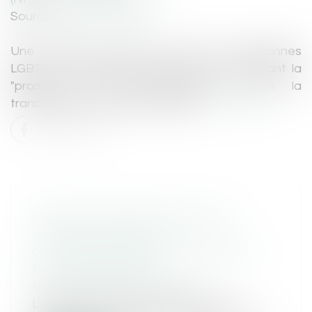
Source :
www.amnesty.fr
Une attaque frontale contre les personnes
LGBTI+ : la Hongrie a voté une loi interdisant la
"promotion" de l'homosexualité et de la
transidentité auprès des mineurs...
Lire la suite
RUPTURE CONVENTIONNELLE
: MONTANT LÉGAL OU
CONVENTIONNEL DE L'INDEMNITÉ
DE LICENCIEMENT ?
Droit du travail - Employeurs
L’employeur concluant une rupture