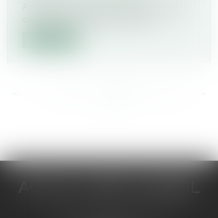
Après les Sénateurs, les députés viennent
de rendre leur conclusion sur la ré...
Lire la suite
<<
<
...
548
549
550
551
552
553
554
...
>
>>
ACTUA JURIS CONSEIL