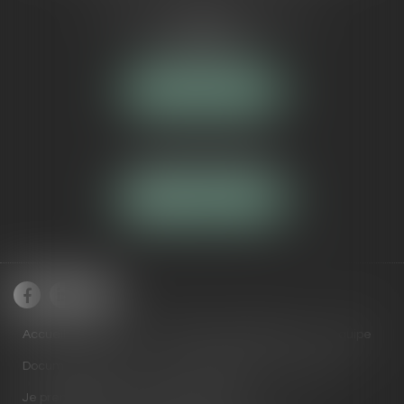
5 Avenue Maréchal de Lattre de
Tassigny
84000 AVIGNON
NOUS LOCALISER
Tél :
04 90 16 40 80
NOUS CONTACTER
Accueil
Cabinet
Domaines de compétences
Équipe
Documents utiles
Actus
RDV en ligne
Contact
Je prends RDV avec Maître ARNAUD