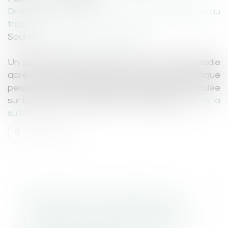
Droit du travail - Salariés
/
Relation individuelles au
travail
Source :
www.lemag-juridique.com
Un salarié licencié alors qu’il est en arrêt maladie
après une période de temps partiel thérapeutique
peut-il voir son indemnité de licenciement calculée
sur la base de ses salaires à temps plein ?...
Lire la
suite
INDEMNITÉ DE LICENCIEMENT ET
TEMPS PARTIEL THÉRAPEUTIQUE :
LA COUR DE CASSATION TRANCHE !