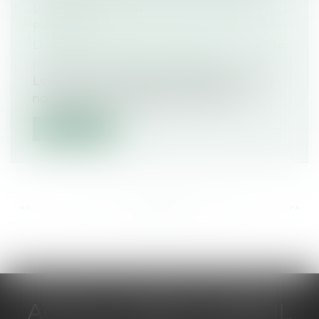
VICTIMES DONT UNE MAJORITÉ DE
FEMMES
Droit de la famille, des personnes et de leur
patrimoine
/
Violences familiales
Les services de police et de gendarmerie
nationales ont enregistré 450 100 vi...
Lire la suite
<<
<
...
90
91
92
93
94
95
96
...
>
>>
ACTUA JURIS CONSEIL