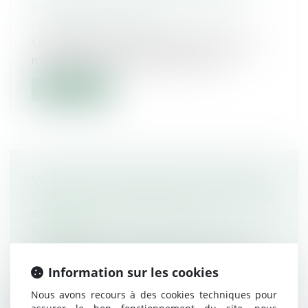
Droit du travail - Salariés
/
Relation
individuelles au travail
Un salarié licencié alors qu’il est en arrêt
maladie après une période de tem...
Lire la suite
VIOLENCES SEXUELLES FAITES AUX
ENFANTS : LA CIIVISE VEUT INSCRIRE
SON ACTION DANS LE DROIT
COMMUN
Droit pénal
/
Droit pénal des mineurs
La commission sur l’inceste et les violences
Information sur les cookies
sexuelles faites aux enfants vie...
Nous avons recours à des cookies techniques pour