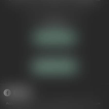
5 Avenue Maréchal de Lattre de
Tassigny
84000 AVIGNON
NOUS LOCALISER
Tél :
04 90 16 40 80
NOUS CONTACTER
Accueil
Cabinet
Domaines de compétences
Équipe