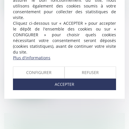
assurer le bon fonctionnement du site, nous
Lire la suite
utilisons également des cookies soumis à votre
consentement pour collecter des statistiques de
visite.
Cliquez ci-dessous sur « ACCEPTER » pour accepter
le dépôt de l'ensemble des cookies ou sur «
CONFIGURER » pour choisir quels cookies
INTERDICTION DE CAPTATION EN
nécessitant votre consentement seront déposés
(cookies statistiques), avant de continuer votre visite
COURS D’AUDIENCE : LA COUR DE
du site.
CASSATION CONFIRME LA RÈGLE
Plus d'informations
Droit pénal
/
(NPU) Infraction
L’interdiction de captation prévue par
CONFIGURER
REFUSER
l’article 38 ter de la loi du 29 juill...
ACCEPTER
Lire la suite
VIOLENCES SEXUELLES : 122 600