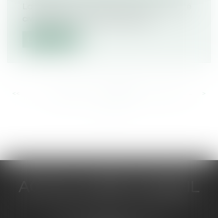
La présence d’un mineur dans une société
civile facilite tout d’abord la gest...
Lire la suite
<<
<
...
668
669
670
671
672
673
674
...
>
>>
ACTUA JURIS CONSEIL