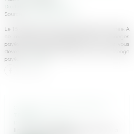
Droit du travail - Employeurs
Source :
www.editions-tissot.fr
Le 15 août, jour férié, est un samedi cette année. A
ce moment-là, des salariés seront en congés
payés. Dans une telle situation, est-ce que vous
devez le décompter comme un jour de congé
payé...
Lire la suite
CANICULE : QUE DIT LE DROIT DU
TRAVAIL ?
Droit du travail - Salariés
Il n’y a aucune température définie dans la