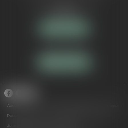
5 Avenue Maréchal de Lattre de
Tassigny
84000 AVIGNON
NOUS LOCALISER
Tél :
04 90 16 40 80
NOUS CONTACTER
Accueil
Cabinet
Domaines de compétences
Équipe
Documents utiles
Actus
RDV en ligne
Contact
Je prends RDV avec Maître ARNAUD