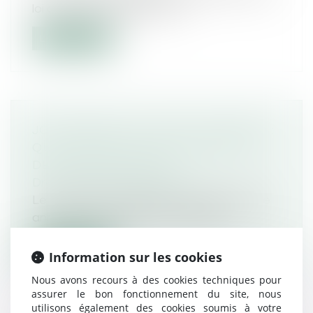
loi à partir de laquelle il est i...
Lire la suite
JOUR FÉRIÉ DU 15 AOÛT LE SAMEDI :
QUEL IMPACT SUR LE DÉCOMPTE
DES CONGÉS PAYÉS ?
Droit du travail - Employeurs
Le 15 août, jour férié, est un samedi cette
année. A ce moment-là, des salari...
Lire la suite
Information sur les cookies
Nous avons recours à des cookies techniques pour
assurer le bon fonctionnement du site, nous
utilisons également des cookies soumis à votre