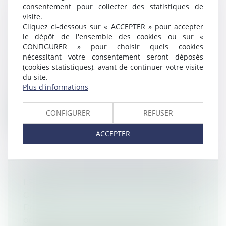
consentement pour collecter des statistiques de
visite.
ACCIDENT AU COURS D’UNE COURSE
Cliquez ci-dessous sur « ACCEPTER » pour accepter
TAURINE : LES RESPONSABILITÉS
le dépôt de l'ensemble des cookies ou sur «
RESPECTIVES
CONFIGURER » pour choisir quels cookies
nécessitant votre consentement seront déposés
Droit pénal
/
(NPU) Infraction
(cookies statistiques), avant de continuer votre visite
Une association organise une
du site.
manifestation taurine supervisée par un
Plus d'informations
manadier...
CONFIGURER
REFUSER
Lire la suite
ACCEPTER
LE MINEUR ASSOCIÉ D'UNE SOCIÉTÉ
CIVILE
Droit de la famille, des personnes et de leur
patrimoine
/
Patrimoine et succession