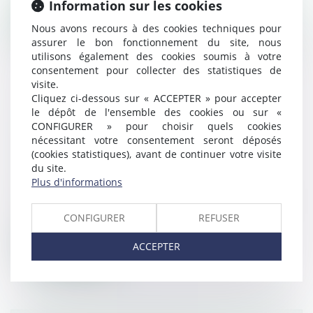
Information sur les cookies
Lire la suite
Nous avons recours à des cookies techniques pour
assurer le bon fonctionnement du site, nous
utilisons également des cookies soumis à votre
consentement pour collecter des statistiques de
visite.
Cliquez ci-dessous sur « ACCEPTER » pour accepter
le dépôt de l'ensemble des cookies ou sur «
LE PASSEPORT PRÉVENTION
CONFIGURER » pour choisir quels cookies
DEVRAIT ÊTRE OPÉRATIONNEL EN
nécessitant votre consentement seront déposés
2025
(cookies statistiques), avant de continuer votre visite
Droit du travail - Employeurs
/
du site.
Plus d'informations
Responsabilité accident du travail
Le passeport de prévention, créé par la loi
CONFIGURER
REFUSER
du 2 août 2021 pour renforcer la...
ACCEPTER
Lire la suite