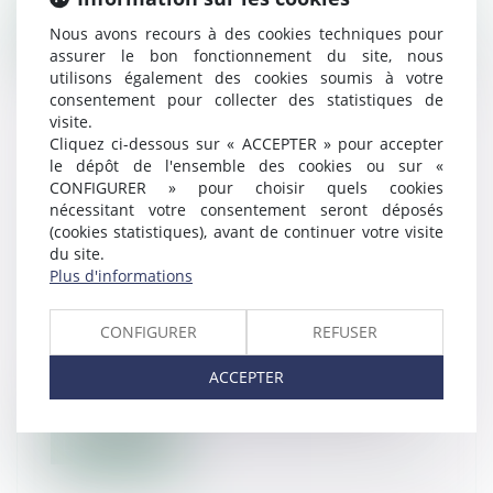
Nous avons recours à des cookies techniques pour
Lire la suite
assurer le bon fonctionnement du site, nous
utilisons également des cookies soumis à votre
consentement pour collecter des statistiques de
visite.
Cliquez ci-dessous sur « ACCEPTER » pour accepter
le dépôt de l'ensemble des cookies ou sur «
LOI D'ORIENTATION DES MOBILITÉS
CONFIGURER » pour choisir quels cookies
(LOM) : LES PRINCIPALES
nécessitant votre consentement seront déposés
(cookies statistiques), avant de continuer votre visite
DISPOSITIONS RELATIVES AUX
du site.
VÉHICULES ET AUX BORNES DE
Plus d'informations
RECHARGE
Droit routier
/
Droit des professionnels de
CONFIGURER
REFUSER
l'automobile
La Loi d'orientation des mobilités (LOM),
ACCEPTER
promulguée le 24 décembre 2019 (loi...
Lire la suite