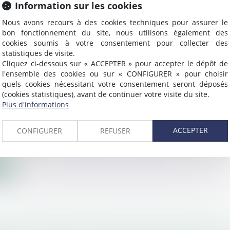
Information sur les cookies
re d’une succession, les héritiers ou ayants droit peuven
Nous avons recours à des cookies techniques pour assurer le
te
bon fonctionnement du site, nous utilisons également des
cookies soumis à votre consentement pour collecter des
statistiques de visite.
Cliquez ci-dessous sur « ACCEPTER » pour accepter le dépôt de
l'ensemble des cookies ou sur « CONFIGURER » pour choisir
quels cookies nécessitant votre consentement seront déposés
(cookies statistiques), avant de continuer votre visite du site.
N DE DONNÉES TÉLÉPHONIQUES : DERNIÈRES
Plus d'informations
NS SUR LE POUVOIR DES ENQUÊTEURS
/
Procédure pénale
ACCEPTER
CONFIGURER
REFUSER
t à l’article 174, alinéa 2 du Code de procédure péna
te