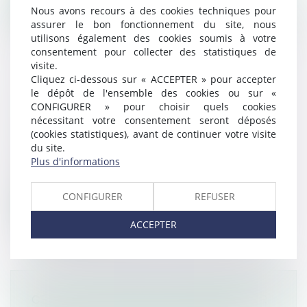
Lire la suite
Nous avons recours à des cookies techniques pour
assurer le bon fonctionnement du site, nous
utilisons également des cookies soumis à votre
consentement pour collecter des statistiques de
visite.
Cliquez ci-dessous sur « ACCEPTER » pour accepter
le dépôt de l'ensemble des cookies ou sur «
L’URSSAF : BILAN 2020 DE LA LUTTE
CONFIGURER » pour choisir quels cookies
CONTRE LE TRAVAIL DISSIMULÉ
nécessitant votre consentement seront déposés
Droit du travail - Employeurs
/
Droit de la
(cookies statistiques), avant de continuer votre visite
protection sociale
du site.
Plus d'informations
En 2020, l’Urssaf a redressé 605,7 millions
d’euros de cotisations au titre d...
CONFIGURER
REFUSER
Lire la suite
ACCEPTER
CE QU’IL EN COÛTE AU DEMANDEUR