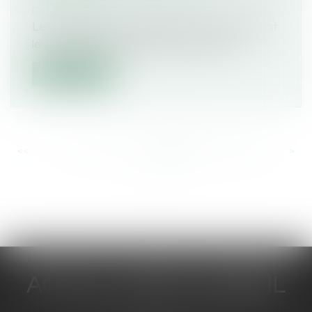
matrimoniaux
Les charges du mariage et la manière dont
les époux séparés de biens doivent...
Lire la suite
<<
<
...
601
602
603
604
605
606
607
...
>
>>
ACTUA JURIS CONSEIL