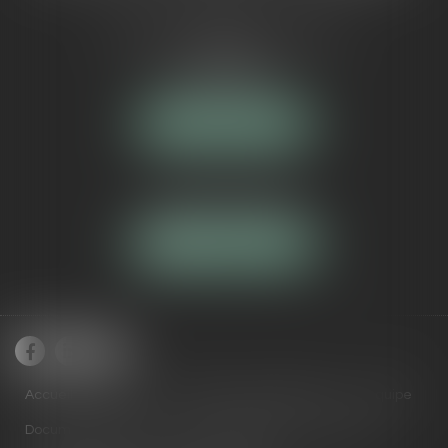
5 Avenue Maréchal de Lattre de
Tassigny
84000 AVIGNON
NOUS LOCALISER
Tél :
04 90 16 40 80
NOUS CONTACTER
Accueil
Cabinet
Domaines de compétences
Équipe
Documents utiles
Actus
RDV en ligne
Contact