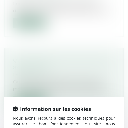
Les Urssaf ne sont pas autorisées à
délivrer une contrainte pour recouvrer de...
Lire la suite
QUE RISQUENT CEUX QUI ROULENT
SANS PERMIS ?
Droit routier
On estime aujourd'hui en France qu'au
moins 770.000 conducteurs roulent sans...
Lire la suite
Information sur les cookies
Nous avons recours à des cookies techniques pour
assurer le bon fonctionnement du site, nous