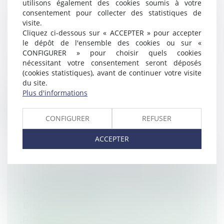
utilisons également des cookies soumis à votre
consentement pour collecter des statistiques de
RECONDUITE À LA FRONTIÈRE : UNE
visite.
PROCÉDURE INUTILE ET PUREMENT
Cliquez ci-dessous sur « ACCEPTER » pour accepter
le dépôt de l'ensemble des cookies ou sur «
STATISTIQUE DÉNONCE UNE
CONFIGURER » pour choisir quels cookies
ASSOCIATION D'AIDE AUX MIGRANTS
nécessitant votre consentement seront déposés
Droit de l'immigration
(cookies statistiques), avant de continuer votre visite
Le collectif Solidarité Roms Lille Europe
du site.
Plus d'informations
permet, depuis dix ans, à des Roms...
Lire la suite
CONFIGURER
REFUSER
ACCEPTER
LA CONTRIBUTION DES ÉPOUX AU
PAS DE CHARGE
Droit de la famille, des personnes et de leur
patrimoine
/
Couples et régime