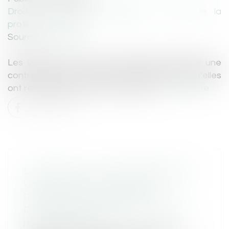
Droit du travail - Employeurs
/
Droit de la
protection sociale
Source :
www.efl.fr
Les Urssaf ne sont pas autorisées à délivrer une
contrainte pour recouvrer des cotisations qu’elles
ont remboursées à tort au cotisant...
Lire la suite
L’URSSAF QUI A TROP REMBOURSÉ
UN COTISANT NE PEUT PAS
DÉLIVRER UNE CONTRAINTE
Droit du travail - Employeurs
/
Droit de la
protection sociale