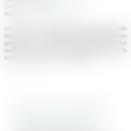
Droit pénal
/
Procédure pénale
Source :
www.gazette-du-palais.fr
Le 7 juin 2021, à l’appel de la Conférence nationale
des procureurs de la République (CNPR), plusieurs
procureurs ont publié des communiqués pour
réclamer des moyens supplémentaires dans la
lutte contre les violences conjugales...
Lire la suite
LUTTE CONTRE LES VIOLENCES
CONJUGALES : LES PROCUREURS
RÉCLAMENT PLUS DE MOYENS
Droit pénal
/
Procédure pénale