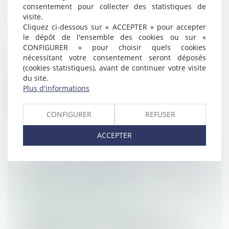
consentement pour collecter des statistiques de
visite.
Cliquez ci-dessous sur « ACCEPTER » pour accepter
HYDROGÈNE : CONSULTATION POUR
le dépôt de l'ensemble des cookies ou sur «
LE FUTUR RÉSEAU DE TRANSPORT
CONFIGURER » pour choisir quels cookies
nécessitant votre consentement seront déposés
Droit routier
(cookies statistiques), avant de continuer votre visite
GRTgaz et Teréga, les gestionnaires du
du site.
réseau de transport du gaz en France,...
Plus d'informations
Lire la suite
CONFIGURER
REFUSER
ACCEPTER
ACTUALITÉ: MAUVAISE
FRÉQUENTATION ET
RESPONSABILITÉ CIVILE
Droit pénal
/
(NPU) Infraction
Décidemment, le sort s’acharne sur