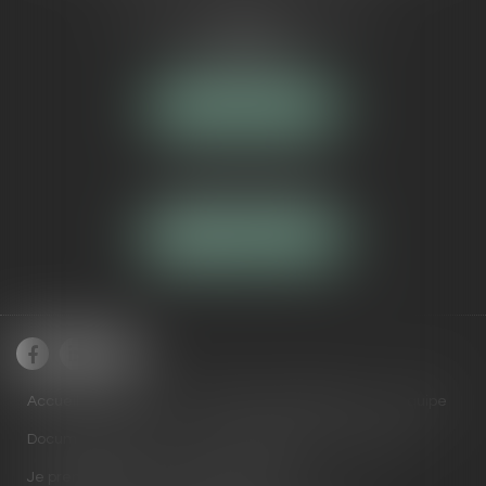
5 Avenue Maréchal de Lattre de
Tassigny
84000 AVIGNON
NOUS LOCALISER
Tél :
04 90 16 40 80
NOUS CONTACTER
Accueil
Cabinet
Domaines de compétences
Équipe
Documents utiles
Actus
RDV en ligne
Contact
Je prends RDV avec Maître ARNAUD