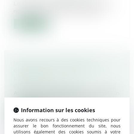
Le 7 juin 2021, à l’appel de la Conférence
nationale des procureurs de la Rép...
Lire la suite
NOTION DE DILIGENCES POUR
ORGANISER LE DÉPART DE
L’ÉTRANGER
(NPU) Droit de l'immigration
Aux termes de l’article L. 554-1 du CESA, un
étranger ne peut être placé ou m...
Information sur les cookies
Lire la suite
Nous avons recours à des cookies techniques pour
assurer le bon fonctionnement du site, nous
utilisons également des cookies soumis à votre