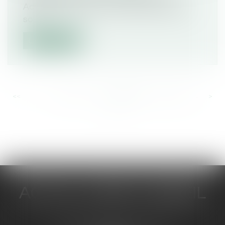
Adhémar. Alors qu’il commençait, depuis
so...
Lire la suite
<<
<
...
554
555
556
557
558
559
560
...
>
>>
ACTUA JURIS CONSEIL