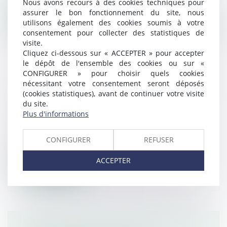
Nous avons recours à des cookies techniques pour
assurer le bon fonctionnement du site, nous
Lire la suite
utilisons également des cookies soumis à votre
consentement pour collecter des statistiques de
visite.
Cliquez ci-dessous sur « ACCEPTER » pour accepter
le dépôt de l'ensemble des cookies ou sur «
CONFIGURER » pour choisir quels cookies
CANICULE : VERS UNE TEMPÉRATURE
nécessitant votre consentement seront déposés
(cookies statistiques), avant de continuer votre visite
MAXIMALE DE SÉCURITÉ AU TRAVAIL
du site.
Droit du travail - Employeurs
/
Plus d'informations
Responsabilité accident du travail
Et si le Code du travail prévoyait une
CONFIGURER
REFUSER
température maximale de travail ? Face...
ACCEPTER
Lire la suite