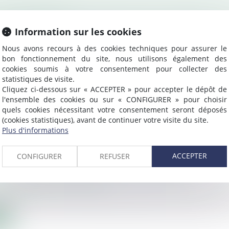
S SUBSTANCES PSYCHOACTIVES : PRÉVENTION
ROFESSIONNEL
Information sur les cookies
vail - Salariés
/
Responsabilité accident du travail
principal de ces recommandations de bonnes pratiques e
Nous avons recours à des cookies techniques pour assurer le
bon fonctionnement du site, nous utilisons également des
cookies soumis à votre consentement pour collecter des
statistiques de visite.
te
Cliquez ci-dessous sur « ACCEPTER » pour accepter le dépôt de
l'ensemble des cookies ou sur « CONFIGURER » pour choisir
quels cookies nécessitant votre consentement seront déposés
(cookies statistiques), avant de continuer votre visite du site.
Plus d'informations
EN CAUSE POUR BLANCHIMENT DE CAPITAUX E
ACCEPTER
CONFIGURER
REFUSER
ENT DU TERRORISME ENREGISTRÉS PAR LES 
ITÉ EN 2024 : RÉSULTATS PROVISOIRES
/
Droit pénal des affaires
e des travaux du conseil d’orientation de la lutte contre
te