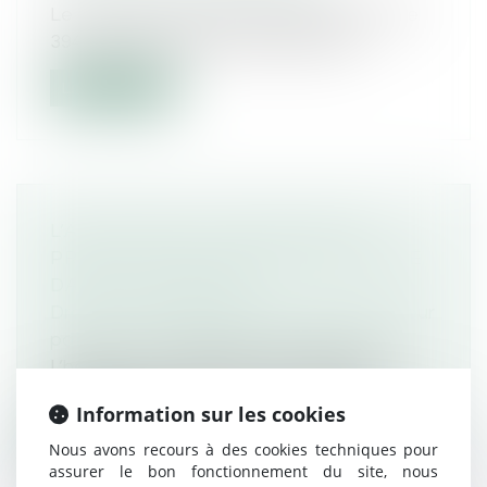
Le Conseil constitutionnel déclare l’article
394 du code de procédure pénale,...
Lire la suite
L’ABATTEMENT HANDICAPÉ NE
PROFITE QU’À L’HÉRITIER PÉNALISÉ
DANS SA CARRIÈRE
Droit de la famille, des personnes et de leur
patrimoine
/
Patrimoine et succession
L’héritier ou le légataire handicapé peut
bénéficier d’un abattement spécifiq...
Information sur les cookies
Lire la suite
Nous avons recours à des cookies techniques pour
assurer le bon fonctionnement du site, nous