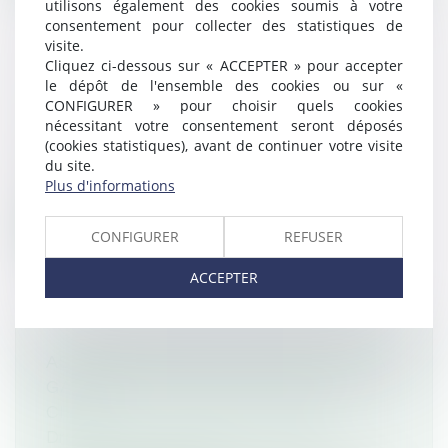
utilisons également des cookies soumis à votre
consentement pour collecter des statistiques de
visite.
Cliquez ci-dessous sur « ACCEPTER » pour accepter
le dépôt de l'ensemble des cookies ou sur «
UNE NOUVELLE GÉNÉRATION DE
CONFIGURER » pour choisir quels cookies
RADARS MOBILES
nécessitant votre consentement seront déposés
Droit routier
(cookies statistiques), avant de continuer votre visite
Quiconque emprunte la route a pu s'en
du site.
Plus d'informations
rendre compte : au cours des deux derni...
Lire la suite
CONFIGURER
REFUSER
ACCEPTER
ASSURANCE AUTO: TOUT SUR LA LA
GARANTIE DE RESPONSABILITÉ
CIVILE
Droit routier
/
(NPU) Responsabilité