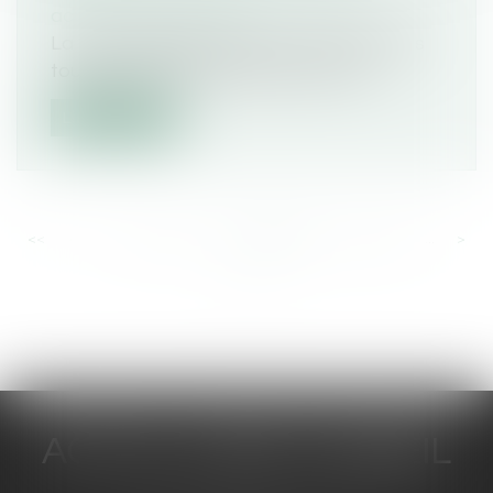
accidents de la route
La responsabilité civile est comprise dans
tous les contrats d’assurance auto...
Lire la suite
<<
<
...
521
522
523
524
525
526
527
...
>
>>
ACTUA JURIS CONSEIL