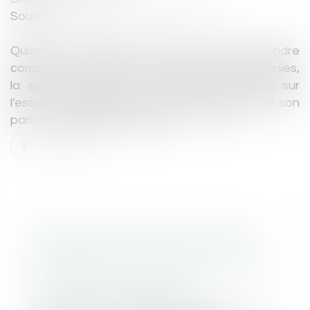
Source :
www.lerepairedesmotards.com
Quiconque emprunte la route a pu s'en rendre
compte : au cours des deux dernières décennies,
la sécurité routière a focalisé ses actions sur
l'essor, la multiplication et la modernisation de son
parc de radars automatiques.
Lire la suite
QPC ET DROIT DE SE TAIRE : NON-
CONFORMITÉ TOTALE AVEC EFFET
DIFFÉRÉ DE L’ARTICLE 394 DU CODE
DE PROCÉDURE PÉNALE
Droit pénal
/
Procédure pénale