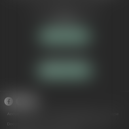
5 Avenue Maréchal de Lattre de
Tassigny
84000 AVIGNON
NOUS LOCALISER
Tél :
04 90 16 40 80
NOUS CONTACTER
Accueil
Cabinet
Domaines de compétences
Équipe
Documents utiles
Actus
RDV en ligne
Contact