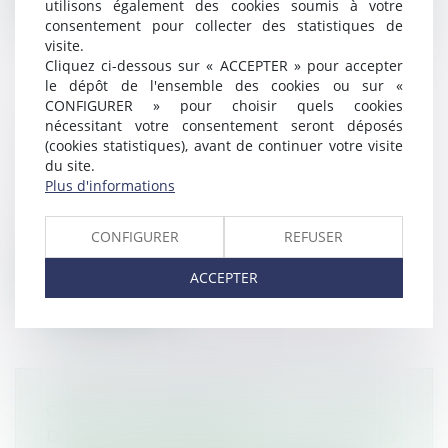
utilisons également des cookies soumis à votre
consentement pour collecter des statistiques de
visite.
Cliquez ci-dessous sur « ACCEPTER » pour accepter
le dépôt de l'ensemble des cookies ou sur «
CONFIGURER » pour choisir quels cookies
CONFISCATION D’UN BIEN SERVANT
nécessitant votre consentement seront déposés
À COMMETTRE L’INFRACTION ET
(cookies statistiques), avant de continuer votre visite
NOTION DE LIBRE DISPOSITION
du site.
Plus d'informations
Droit pénal
/
(NPU) Infraction
Par définition, la confiscation d’un bien
CONFIGURER
REFUSER
constitue une peine prononcée à l’o...
ACCEPTER
Lire la suite
CONTRAT OBSÈQUES
Droit de la famille, des personnes et de leur