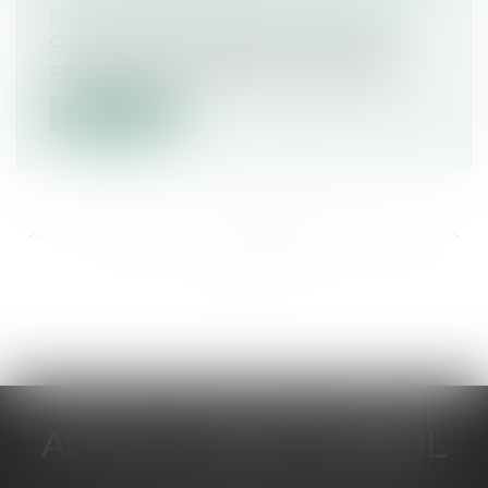
patrimoine
/
Patrimoine et succession
C’est prévoir ses obsèques. Il s’agit de
contrats de prévoyance, qui permette...
Lire la suite
<<
<
...
156
157
158
159
160
161
162
...
>
>>
ACTUA JURIS CONSEIL