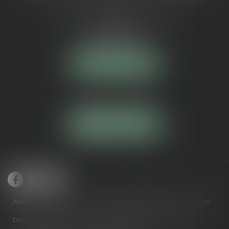
5 Avenue Maréchal de Lattre de
Tassigny
84000 AVIGNON
NOUS LOCALISER
Tél :
04 90 16 40 80
NOUS CONTACTER
Accueil
Cabinet
Domaines de compétences
Équipe
Documents utiles
Actus
RDV en ligne
Contact