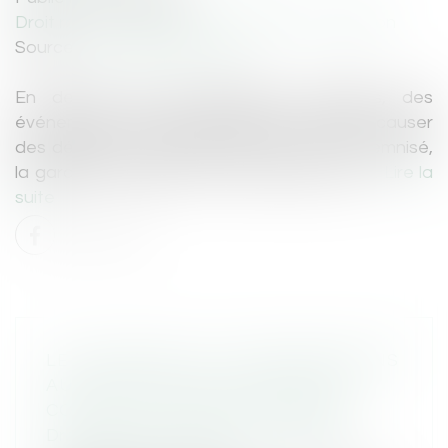
Droit routier
/
Permis de conduire et circulation
Source :
www.bienpublic.com
En dehors des catastrophes naturelles, des
événements climatiques imprévus peuvent causer
des dégâts à votre véhicule. Pour être indemnisé,
la garantie tempête est là. Mais pour qui ?...
Lire la
suite
LE TÉLÉTRAVAIL À L'ÉTRANGER SANS
AUTORISATION DE L'EMPLOYEUR
CONSTITUE UNE FAUTE GRAVE
Droit du travail - Employeurs
/
Relation