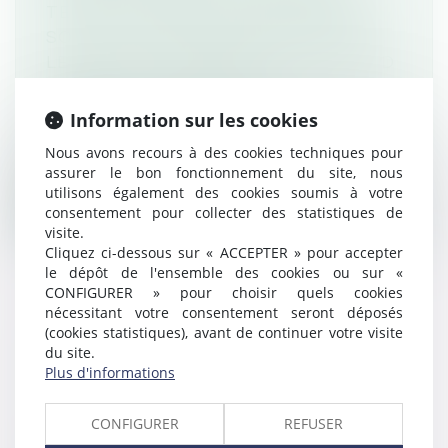
TERRITOIRE DES ÉTATS MEMBRES
SOIENT ACCESSIBLES DANS TOUS
LES CAS À TOUT MEMBRE DU GRAND
PUBLIC EST INVALIDE
Droit pénal
/
Droit pénal des affaires
Information sur les cookies
L’ingérence dans les droits garantis par la
Nous avons recours à des cookies techniques pour
Charte que comporte cette mesure...
assurer le bon fonctionnement du site, nous
utilisons également des cookies soumis à votre
Lire la suite
consentement pour collecter des statistiques de
visite.
Cliquez ci-dessous sur « ACCEPTER » pour accepter
le dépôt de l'ensemble des cookies ou sur «
CONFIGURER » pour choisir quels cookies
nécessitant votre consentement seront déposés
(cookies statistiques), avant de continuer votre visite
BUDGET DE LA SÉCU: LE SÉNAT
du site.
S'OPPOSE AU TRANSFERT DES
Plus d'informations
COTISATIONS AGIRC-ARRCO VERS
L’URSSAF
CONFIGURER
REFUSER
Droit du travail - Employeurs
/
Droit de la