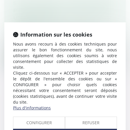
STATIONNEMENT : MASQUER VOTRE
PLAQUE POURRAIT VOUS COÛTER
UNE FORTUNE
Droit routier
/
Permis de conduire et
circulation
Information sur les cookies
Le stationnement urbain est devenu un
Nous avons recours à des cookies techniques pour
véritable casse-tête pour de nombreux a...
assurer le bon fonctionnement du site, nous
utilisons également des cookies soumis à votre
Lire la suite
consentement pour collecter des statistiques de
visite.
Cliquez ci-dessous sur « ACCEPTER » pour accepter
le dépôt de l'ensemble des cookies ou sur «
CONFIGURER » pour choisir quels cookies
nécessitant votre consentement seront déposés
(cookies statistiques), avant de continuer votre visite
LA DONATION EFFECTUÉE AU
du site.
PROFIT DU CONJOINT DE L’ÉPOUX
Plus d'informations
SUCCESSIBLE N’EST PAS
RAPPORTABLE
CONFIGURER
REFUSER
Droit de la famille, des personnes et de leur