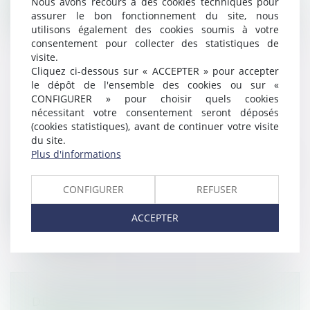
Nous avons recours à des cookies techniques pour
Lire la suite
assurer le bon fonctionnement du site, nous
utilisons également des cookies soumis à votre
consentement pour collecter des statistiques de
visite.
Cliquez ci-dessous sur « ACCEPTER » pour accepter
le dépôt de l'ensemble des cookies ou sur «
LE JUGEMENT DOIT COMPORTER
CONFIGURER » pour choisir quels cookies
nécessitant votre consentement seront déposés
DES MOTIFS PROPRES POUR
(cookies statistiques), avant de continuer votre visite
JUSTIFIER LA DÉCISION
du site.
Droit pénal
/
Droit pénal des affaires
Plus d'informations
Par un arrêt du 11 octobre 2023, la Cour de
cassation a réaffirmé l’importanc...
CONFIGURER
REFUSER
Lire la suite
ACCEPTER
DÉNONCIATION DE HARCÈLEMENT,