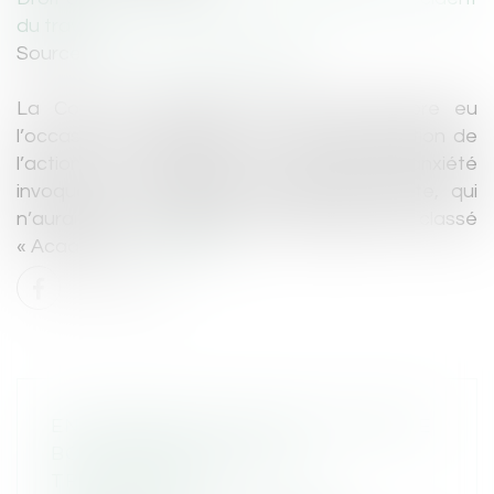
du travail
Source :
www.actualitesdudroit.fr
La Cour de cassation n’avait pas encore eu
l’occasion de se prononcer sur la prescription de
l’action en réparation du préjudice d’anxiété
invoqué par un salarié exposé à l’amiante, qui
n’aurait pas travaillé dans un établissement classé
« Acaata »...
Lire la suite
ENTREPRISES FAMILIALES : C'EST LE
BON MOMENT POUR LA
TRANSMISSION