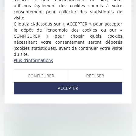
utilisons également des cookies soumis à votre
consentement pour collecter des statistiques de
visite.
Cliquez ci-dessous sur « ACCEPTER » pour accepter
le dépôt de l'ensemble des cookies ou sur «
BLANCHIMENT : L'AUTORITÉ
CONFIGURER » pour choisir quels cookies
nécessitant votre consentement seront déposés
BANCAIRE EUROPÉENNE REND SES
(cookies statistiques), avant de continuer votre visite
RECOMMANDATIONS À BRUXELLES
du site.
Droit pénal
/
Droit pénal des affaires
Plus d'informations
Sollicitée par Bruxelles, l'Autorité bancaire
européenne (ABE) a publié jeudi...
CONFIGURER
REFUSER
Lire la suite
ACCEPTER
PANNEAU CACHÉ, PUIS-JE
CONTESTER ?