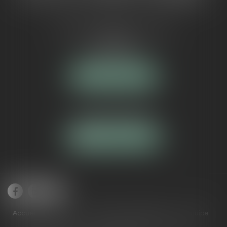
5 Avenue Maréchal de Lattre de
Tassigny
84000 AVIGNON
NOUS LOCALISER
Tél :
04 90 16 40 80
NOUS CONTACTER
Accueil
Cabinet
Domaines de compétences
Équipe