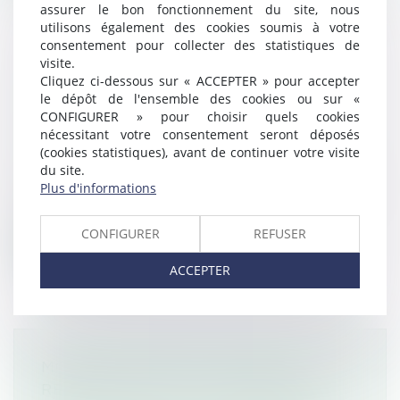
assurer le bon fonctionnement du site, nous
utilisons également des cookies soumis à votre
consentement pour collecter des statistiques de
visite.
PRESCRIPTION DU RECOURS
Cliquez ci-dessous sur « ACCEPTER » pour accepter
le dépôt de l'ensemble des cookies ou sur «
CONTRE UNE RECONNAISSANCE
CONFIGURER » pour choisir quels cookies
D’ACCIDENT DU TRAVAIL
nécessitant votre consentement seront déposés
Droit des obligations et des suretés
/
Droit
(cookies statistiques), avant de continuer votre visite
de la responsabilité
du site.
Plus d'informations
Selon l’article 2224 du Code civil, les actions
personnelles ou mobilières se...
CONFIGURER
REFUSER
Lire la suite
ACCEPTER
MONÉTISATION DES JOURS DE
REPOS ET DE RTT : QUELLES SONT