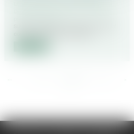
LES EXONÉRATIONS POSSIBLES ?
Droit du travail - Employeurs
/
Droit de la
protection sociale
Sur son site internet, le réseau des Urssaf
confirme que les jours de repos o...
Lire la suite
<<
<
...
396
397
398
399
400
401
402
...
>
>>