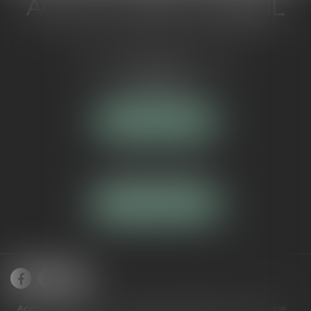
ACTUA JURIS CONSEIL
5 Avenue Maréchal de Lattre de
Tassigny
84000 AVIGNON
NOUS LOCALISER
Tél :
04 90 16 40 80
NOUS CONTACTER
Accueil
Cabinet
Domaines de compétences
Équipe