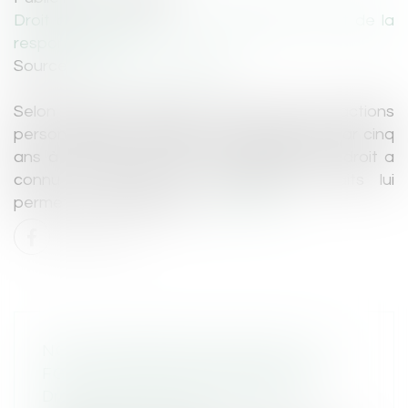
Droit des obligations et des suretés
/
Droit de la
responsabilité
Source :
www.actu-juridique.fr
Selon l’article 2224 du Code civil, les actions
personnelles ou mobilières se prescrivent par cinq
ans à compter du jour où le titulaire d’un droit a
connu ou aurait dû connaître les faits lui
permettant de l’exercer...
Lire la suite
NON-ASSURANCE ROUTIÈRE : LE
FGAO PUBLIE SON RAPPORT 2021
Droit routier
/
(NPU) Responsabilité