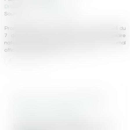
Droit pénal
/
Procédure pénale
Source :
www.actu-juridique.fr
Procédure pénale : L’ordonnance n° 2022-1524 du
7 décembre 2022 relative au casier judiciaire
national automatisé a été publiée au Journal
officiel du 8 décembre 2022...
Lire la suite
PUBLICATION DE L'ORDONNANCE
RELATIVE AU CASIER JUDICIAIRE
NATIONAL AUTOMATISÉ
Droit pénal
/
Procédure pénale
Procédure pénale : L’ordonnance n° 2022-