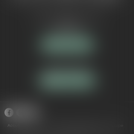
5 Avenue Maréchal de Lattre de
Tassigny
84000 AVIGNON
NOUS LOCALISER
Tél :
04 90 16 40 80
NOUS CONTACTER
Accueil
Cabinet
Domaines de compétences
Équipe