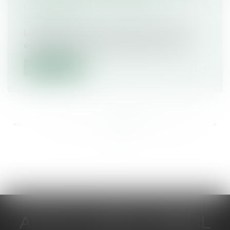
Droit des sociétés
/
Transmission
d’entreprise
Les entreprises qui ont créé ou acquis un
établissement en 2022 doivent sousc...
Lire la suite
<<
<
...
381
382
383
384
385
386
387
...
>
>>
ACTUA JURIS CONSEIL