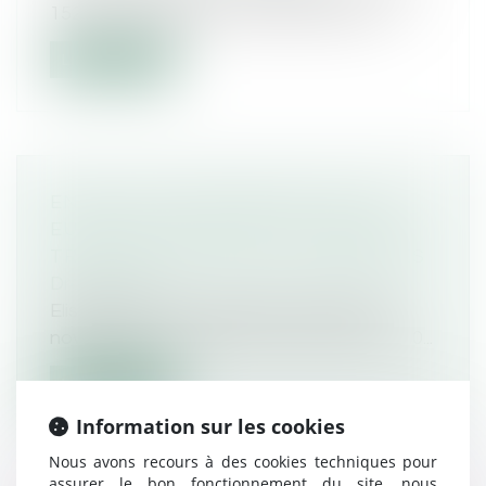
1524 du 7 décembre 2022 relative au c...
Lire la suite
EN 2023, UNE INDEMNITÉ DE 100
EUROS POUR LES DIX MILLIONS DE
TRAVAILLEURS LES PLUS MODESTES
Droit routier
Elisabeth Borne a annoncé, mercredi 7
novembre, une indemnité carburant de 10...
Lire la suite
Information sur les cookies
Nous avons recours à des cookies techniques pour
assurer le bon fonctionnement du site, nous