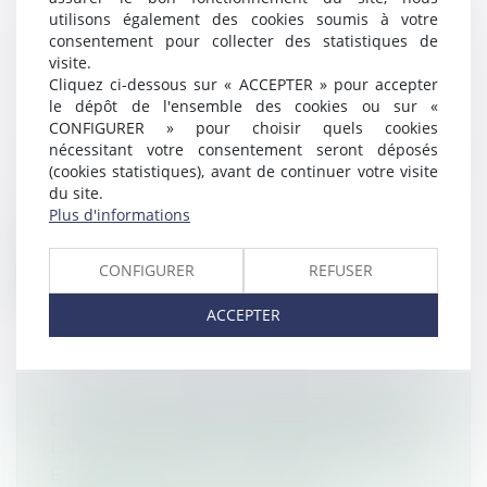
utilisons également des cookies soumis à votre
consentement pour collecter des statistiques de
UN INDIVISAIRE NE PEUT ACQUÉRIR
visite.
UN BIEN INDIVIS PAR PRESCRIPTION
Cliquez ci-dessous sur « ACCEPTER » pour accepter
QUE SOUS DE STRICTES
le dépôt de l'ensemble des cookies ou sur «
CONDITIONS
CONFIGURER » pour choisir quels cookies
nécessitant votre consentement seront déposés
Droit de la famille, des personnes et de leur
(cookies statistiques), avant de continuer votre visite
patrimoine
/
Patrimoine et succession
du site.
Un propriétaire indivis ne peut prescrire à
Plus d'informations
l’encontre des coïndivisaires qu’...
CONFIGURER
REFUSER
Lire la suite
ACCEPTER
CFE : N’OUBLIEZ PAS DE DÉCLARER
LA CRÉATION OU LA REPRISE D’UN
ÉTABLISSEMENT EN 2022 !