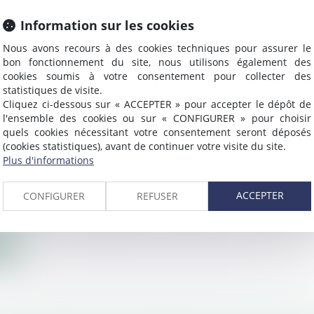
ociétés
/
Transmission d’entreprise
Information sur les cookies
 2026-340 du 30 avril 2026 relatif aux formalités des ent
Nous avons recours à des cookies techniques pour assurer le
te
bon fonctionnement du site, nous utilisons également des
cookies soumis à votre consentement pour collecter des
statistiques de visite.
Cliquez ci-dessous sur « ACCEPTER » pour accepter le dépôt de
l'ensemble des cookies ou sur « CONFIGURER » pour choisir
quels cookies nécessitant votre consentement seront déposés
(cookies statistiques), avant de continuer votre visite du site.
ION ET PROTECTION DES VICTIMES DE VIOLE
Plus d'informations
S LORS DE LA LIBÉRATION DE LEUR AGRESSEUR
 À L'AN
ACCEPTER
CONFIGURER
REFUSER
 famille, des personnes et de leur patrimoine
/
Violences 
on de loi visant à garantir l’information et la protection e
te