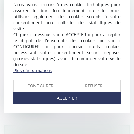
Nous avons recours à des cookies techniques pour
Lire la suite
assurer le bon fonctionnement du site, nous
utilisons également des cookies soumis à votre
consentement pour collecter des statistiques de
visite.
Cliquez ci-dessous sur « ACCEPTER » pour accepter
le dépôt de l'ensemble des cookies ou sur «
CONFIGURER » pour choisir quels cookies
LES RÉDUCTIONS DE CHARGES
nécessitant votre consentement seront déposés
PATRONALES EN 2024
(cookies statistiques), avant de continuer votre visite
Droit du travail - Employeurs
/
Droit de la
du site.
Plus d'informations
protection sociale
Au 1er janvier 2024, de très nombreux
CONFIGURER
REFUSER
dispositifs de réductions de charges so...
ACCEPTER
Lire la suite