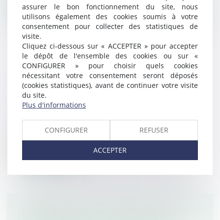
Lire la suite
assurer le bon fonctionnement du site, nous
utilisons également des cookies soumis à votre
consentement pour collecter des statistiques de
visite.
Cliquez ci-dessous sur « ACCEPTER » pour accepter
le dépôt de l'ensemble des cookies ou sur «
CONFIGURER » pour choisir quels cookies
LA RÉFORME DU PERMIS DE
nécessitant votre consentement seront déposés
CONDUIRE VIRE AU PUGILAT
(cookies statistiques), avant de continuer votre visite
Droit routier
/
Droit des professionnels de
du site.
Plus d'informations
l'automobile
La réforme de l’apprentissage du permis
de conduire en cours de discussion va...
CONFIGURER
REFUSER
ACCEPTER
Lire la suite
LICENCIEMENT : 5 JOURS PLEINS