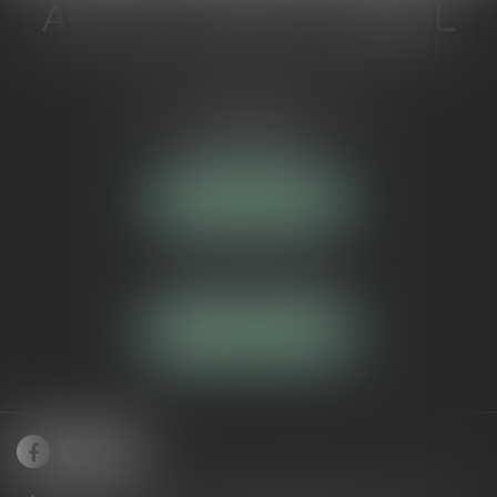
ACTUA JURIS CONSEIL
5 Avenue Maréchal de Lattre de
Tassigny
84000 AVIGNON
NOUS LOCALISER
Tél :
04 90 16 40 80
NOUS CONTACTER