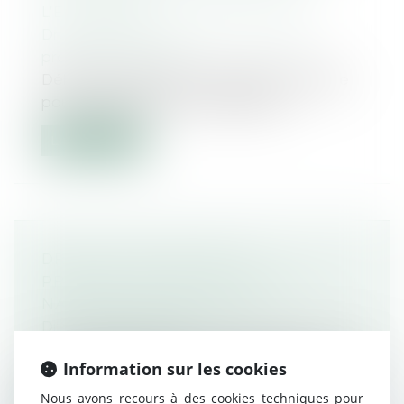
L'ÉTRANGER
Droit du travail - Salariés
/
Droit de la
protection sociale
Déblocage anticipé de l'épargne salariale
pour l'acquisition d'une résidence...
Lire la suite
DROIT DU SOL MAYOTTE
PROPOSITION DE LOI ACCÈS À LA
NATIONALITÉ FRANÇAISE
Droit de l'immigration
La proposition de loi avait été déposée le 3
Information sur les cookies
décembre 2024 par le député Phil...
Nous avons recours à des cookies techniques pour