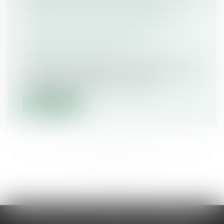
DOIVENT S'ÉCOULER ENTRE LA
CONVOCATION À ENTRETIEN ET
L'ENTRETIEN PRÉALABLE
Droit du travail - Salariés
/
Relation
individuelles au travail
L'entretien préalable est obligatoire dans le
cadre d'une procédure de licenc...
Lire la suite
<<
<
...
79
80
81
82
83
84
85
...
>
>>