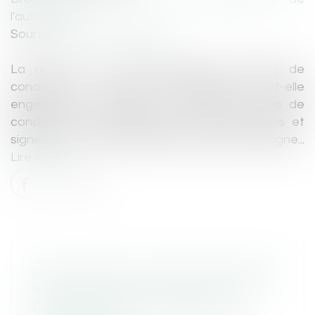
l'automobile
Source :
www.caradisiac.com
La réforme de l’apprentissage du permis de
conduire en cours de discussion va-t-elle
engendrer une hausse du nombre d’heures de
conduite, une surenchère du prix du permis et
signer la fin du e-learning des autoécoles en ligne...
Lire la suite
DÉBLOCAGE ANTICIPÉ DE L'ÉPARGNE
SALARIALE POUR L'ACQUISITION
D'UNE RÉSIDENCE PRINCIPALE À