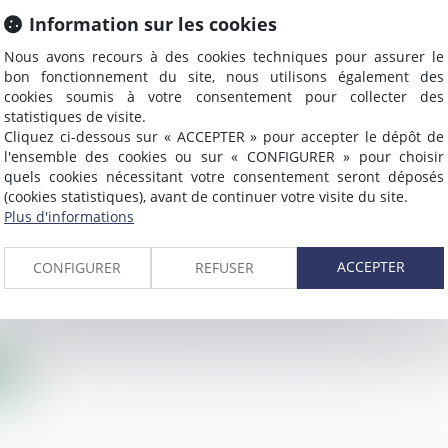
SATION DES PROCÉDURES
Information sur les cookies
r
Nous avons recours à des cookies techniques pour assurer le
e n° 2020-773 du 24 juin 2020 adapte les dispositions
bon fonctionnement du site, nous utilisons également des
cookies soumis à votre consentement pour collecter des
statistiques de visite.
te
Cliquez ci-dessous sur « ACCEPTER » pour accepter le dépôt de
l'ensemble des cookies ou sur « CONFIGURER » pour choisir
quels cookies nécessitant votre consentement seront déposés
(cookies statistiques), avant de continuer votre visite du site.
Plus d'informations
UR LES MAJORATIONS DUES À L’URSSAF : LA P
ACCEPTER
CONFIGURER
REFUSER
NEMENT IRRÉSISTIBLE ET EXTÉRIEUR EST REQ
avail - Employeurs
/
Droit de la protection sociale
ns de remise des majorations de retard par l’Urssaf diff
te