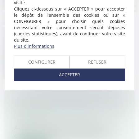
visite.
Cliquez ci-dessous sur « ACCEPTER » pour accepter
le dépôt de l'ensemble des cookies ou sur «
CONFIGURER » pour choisir quels cookies
nécessitant votre consentement seront déposés
DÉTAILS SUR LE PROCÈS TAPIE
(cookies statistiques), avant de continuer votre visite
Droit pénal
/
Droit pénal des affaires
du site.
Bernard Tapie comparaît devant la cour
Plus d'informations
d’appel de Paris, prévenu d’escroqueri...
CONFIGURER
REFUSER
Lire la suite
ACCEPTER
DES ROUTES CONSTRUITES GRÂCE À
LA TECHNIQUE DU BITUME
Droit routier
Alors que la transition énergétique est au
cœur des préoccupations, le secteu...