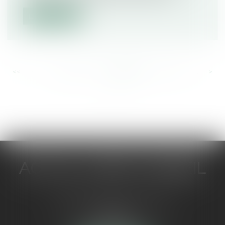
Lire la suite
<<
<
...
565
566
567
568
569
570
571
...
>
>>
ACTUA JURIS CONSEIL
5 Avenue Maréchal de Lattre de
Tassigny