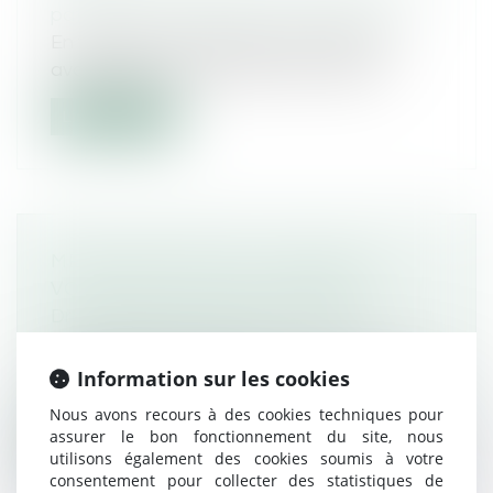
patrimoine
/
Patrimoine et succession
En vendant la maison que sa femme lui
avait léguée et qu'il devait lui-même l...
Lire la suite
MÊME DESTINÉE À LA CASSE, LA
VOITURE DOIT ÊTRE ASSURÉE
Droit routier
/
(NPU) Responsabilité
accidents de la route
Une assurance responsabilité civile est
Information sur les cookies
obligatoire pour tout véhicule immatr...
Nous avons recours à des cookies techniques pour
assurer le bon fonctionnement du site, nous
Lire la suite
utilisons également des cookies soumis à votre
consentement pour collecter des statistiques de