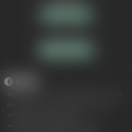
84000 AVIGNON
NOUS LOCALISER
Tél :
04 90 16 40 80
NOUS CONTACTER
Accueil
Cabinet
Domaines de compétences
Équipe
Documents utiles
Actus
RDV en ligne
Contact
Je prends RDV avec Maître ARNAUD
Je prends RDV avec Maître BECHEROT-JOANA