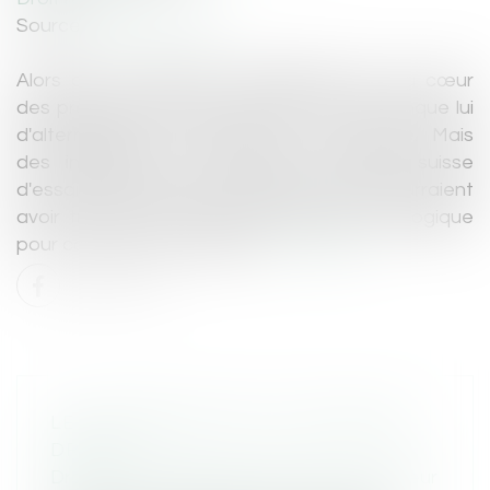
Source :
www.europe1.fr
Alors que la transition énergétique est au cœur
des préoccupations, le secteur routier manque lui
d'alternatives au goudron et au bitume. Mais
des ingénieurs du Laboratoire Fédéral suisse
d'essai des Matériaux et de Recherche pourraient
avoir trouvé une technique bien plus écologique
pour construire nos routes...
Lire la suite
LE TESTAMENT PEUT LIMITER DES
DROITS
Droit de la famille, des personnes et de leur