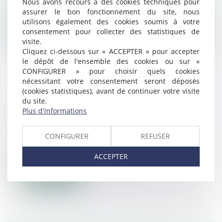
Nous avons recours à des cookies techniques pour
limitation de la durée du contrôle Urssaf à...
assurer le bon fonctionnement du site, nous
utilisons également des cookies soumis à votre
Lire la suite
consentement pour collecter des statistiques de
visite.
Cliquez ci-dessous sur « ACCEPTER » pour accepter
le dépôt de l'ensemble des cookies ou sur «
CONFIGURER » pour choisir quels cookies
nécessitant votre consentement seront déposés
(cookies statistiques), avant de continuer votre visite
UN TEST DE SIGNALISATION DE «
du site.
DIMENSION RÉDUITE » POUR
Plus d'informations
ANNONCER LES RADARS ROUTIERS
Droit routier
CONFIGURER
REFUSER
Au Journal officiel, le ministère de l’Intérieur
et celui de la transition éc...
ACCEPTER
Lire la suite