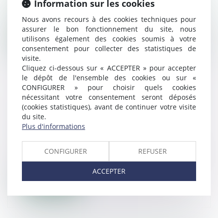
Information sur les cookies
Cette carte par départements est
destinée à faciliter l'installation de ces...
Nous avons recours à des cookies techniques pour
assurer le bon fonctionnement du site, nous
utilisons également des cookies soumis à votre
Lire la suite
consentement pour collecter des statistiques de
visite.
Cliquez ci-dessous sur « ACCEPTER » pour accepter
le dépôt de l'ensemble des cookies ou sur «
CONFIGURER » pour choisir quels cookies
nécessitant votre consentement seront déposés
VOL : LIMITATION DE LA RÉPARATION
(cookies statistiques), avant de continuer votre visite
DE LA VICTIME À HAUTEUR DE LA
du site.
Plus d'informations
FAUTE QU’ELLE A COMMISE
Droit pénal
/
Procédure pénale
CONFIGURER
REFUSER
La Cour de cassation rappelle que, lorsque
plusieurs fautes ont concouru à la...
ACCEPTER
Lire la suite