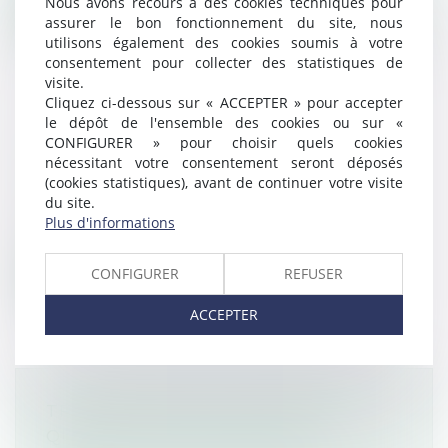
Nous avons recours à des cookies techniques pour
Lire la suite
assurer le bon fonctionnement du site, nous
utilisons également des cookies soumis à votre
consentement pour collecter des statistiques de
visite.
Cliquez ci-dessous sur « ACCEPTER » pour accepter
le dépôt de l'ensemble des cookies ou sur «
CODE DE LA ROUTE : CONNAISSEZ-
CONFIGURER » pour choisir quels cookies
nécessitant votre consentement seront déposés
VOUS LE FEU PIÉTON-CYCLISTE ?
(cookies statistiques), avant de continuer votre visite
Droit routier
du site.
Le code de la route et la signalisation
Plus d'informations
routière sont en perpétuelle évolutio...
CONFIGURER
REFUSER
Lire la suite
ACCEPTER
TRANSMISSION D’ENTREPRISE :
QUAND LE PRATICIEN DOIT-IL