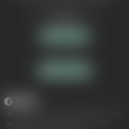
5 Avenue Maréchal de Lattre de
Tassigny
84000 AVIGNON
NOUS LOCALISER
Tél :
04 90 16 40 80
NOUS CONTACTER
Accueil
Cabinet
Domaines de compétences
Équipe
Documents utiles
Actus
RDV en ligne
Contact