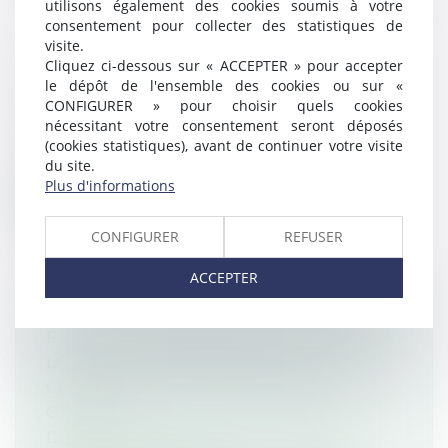
utilisons également des cookies soumis à votre
consentement pour collecter des statistiques de
visite.
UN DÉCRET POUR ENCADRER LE
Cliquez ci-dessous sur « ACCEPTER » pour accepter
le dépôt de l'ensemble des cookies ou sur «
TRAVAIL DES DÉTENUS
CONFIGURER » pour choisir quels cookies
Droit pénal
/
(NPU) Infraction
nécessitant votre consentement seront déposés
Le décret n° 2023-1169 du 12 décembre
(cookies statistiques), avant de continuer votre visite
2023 portant diverses mesures relatives...
du site.
Plus d'informations
Lire la suite
CONFIGURER
REFUSER
ACCEPTER
FAUTE INEXCUSABLE AU SENS DE LA
LOI BADINTER : RAPPEL SUR LA
CONDITION D’EXCEPTIONNELLE
GRAVITÉ
Droit routier
/
(NPU) Responsabilité