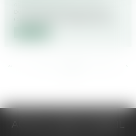
accidents de la route
Dans un arrêt du 21 décembre 2023, la
Cour de cassation a rappelé que seule n...
Lire la suite
<<
<
...
247
248
249
250
251
252
253
...
>
>>
ACTUA JURIS CONSEIL