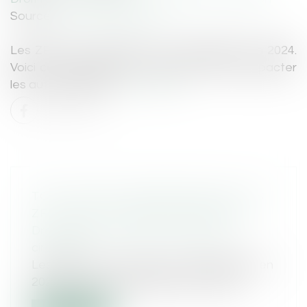
Source :
www.autojournal.fr
Les ZFE vont continuer à se développer en 2024.
Voici ce qui change et comment cela va impacter
les automobilistes...
Lire la suite
TOUT CE QUI CHANGE EN 2024 : LES
ZFE (ZONE À FAIBLES EMISSIONS)
Droit routier
/
Permis de conduire et
circulation
Les ZFE vont continuer à se développer en
2024. Voici ce qui change et commen...