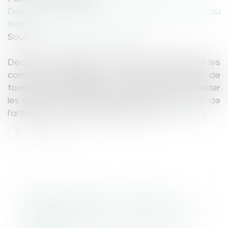
Droit du travail - Salariés
/
Relation individuelles au
travail
Source :
www.lemag-juridique.com
Décret n°2025-663 du 18 juillet 2025 définissant les
conditions d'éligibilité au compte personnel de
formation des actions permettant de faire valider
les acquis de l'expérience mentionnées au 3° de
l'article L. 6313-1 du code du travail...
Lire la suite
AIRBAGS TAKATA - L’UFC-QUE
CHOISIR INTRODUIT UNE ACTION DE
GROUPE CONTRE STELLANTIS ET