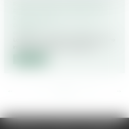
PERMIS SUSPENDU MALGRÉ UNE
RELAXE : L’ÉTAT CONDAMNÉ POUR
EXCÈS DE ZÈLE
Droit routier
/
Permis de conduire et
circulation
Lorsqu’un conducteur est relaxé après une
infraction routière, toute mesure a...
Lire la suite
<<
<
...
23
24
25
26
27
28
29
...
>
>>