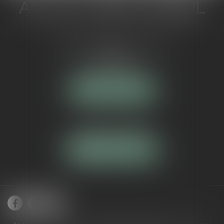
ACTUA JURIS CONSEIL
5 Avenue Maréchal de Lattre de
Tassigny
84000 AVIGNON
NOUS LOCALISER
Tél :
04 90 16 40 80
NOUS CONTACTER