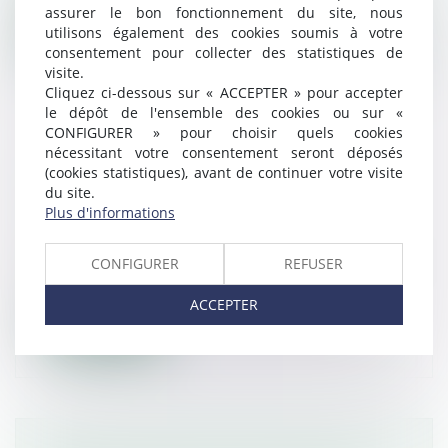
assurer le bon fonctionnement du site, nous
utilisons également des cookies soumis à votre
Lire la suite
consentement pour collecter des statistiques de
visite.
Cliquez ci-dessous sur « ACCEPTER » pour accepter
le dépôt de l'ensemble des cookies ou sur «
CONFIGURER » pour choisir quels cookies
nécessitant votre consentement seront déposés
LE MANDAT D’ARRÊT VISANT
(cookies statistiques), avant de continuer votre visite
BACHAR AL-ASSAD ANNULÉ PAR LA
du site.
Plus d'informations
COUR DE CASSATION
Droit pénal
/
(NPU) Infraction
Vendredi 25 juillet, l’Assemblée plénière de
CONFIGURER
REFUSER
la Cour de cassation a prononcé...
ACCEPTER
Lire la suite