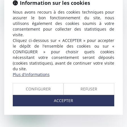
Information sur les cookies
relatif aux formalités des entreprises...
Nous avons recours à des cookies techniques pour
Lire la suite
assurer le bon fonctionnement du site, nous
utilisons également des cookies soumis à votre
consentement pour collecter des statistiques de
visite.
Cliquez ci-dessous sur « ACCEPTER » pour accepter
le dépôt de l'ensemble des cookies ou sur «
CONFIGURER » pour choisir quels cookies
INFORMATION ET PROTECTION DES
nécessitant votre consentement seront déposés
VICTIMES DE VIOLENCES SEXUELLES
(cookies statistiques), avant de continuer votre visite
LORS DE LA LIBÉRATION DE LEUR
du site.
AGRESSEUR : ADOPTION À L'AN
Plus d'informations
Droit de la famille, des personnes et de leur
patrimoine
/
Violences familiales
CONFIGURER
REFUSER
La proposition de loi visant à garantir
ACCEPTER
l’information et la protection effect...
Lire la suite