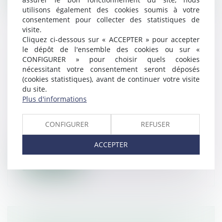
utilisons également des cookies soumis à votre
consentement pour collecter des statistiques de
visite.
Cliquez ci-dessous sur « ACCEPTER » pour accepter
le dépôt de l'ensemble des cookies ou sur «
INÉLIGIBILITÉ, GESTION MUNICIPALE
CONFIGURER » pour choisir quels cookies
DE FAIT ET PRISE ILLÉGALE
nécessitant votre consentement seront déposés
(cookies statistiques), avant de continuer votre visite
D’INTÉRÊTS : APPLICATION DE LA LOI
du site.
PÉNALE PLUS DOUCE ET CONTRÔLE
Plus d'informations
DU MAINTIEN D’INFLUENCE LOCALE
Droit pénal
CONFIGURER
REFUSER
Par cet arrêt, la Cour de cassation se
prononce sur la condamnation d’un anci...
ACCEPTER
Lire la suite