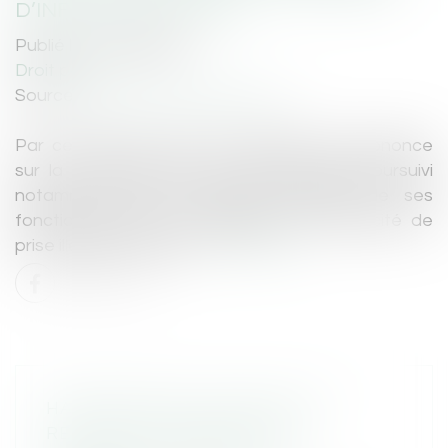
D’INFLUENCE LOCALE
Publié le :
18/05/2026
Droit pénal
Source :
www.lemag-juridique.com
Par cet arrêt, la Cour de cassation se prononce
sur la condamnation d’un ancien maire poursuivi
notamment pour poursuite irrégulière de ses
fonctions après une inéligibilité et complicité de
prise illégale d’intérêts...
Lire la suite
HARCÈLEMENT CONJUGAL ET
RETRAIT DE L’EXERCICE DE