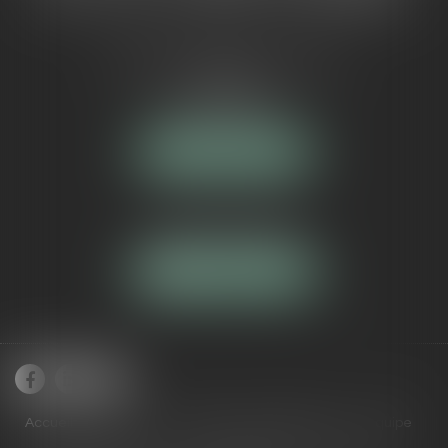
5 Avenue Maréchal de Lattre de
Tassigny
84000 AVIGNON
NOUS LOCALISER
Tél :
04 90 16 40 80
NOUS CONTACTER
Accueil
Cabinet
Domaines de compétences
Équipe