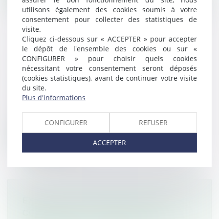
utilisons également des cookies soumis à votre
consentement pour collecter des statistiques de
visite.
Cliquez ci-dessous sur « ACCEPTER » pour accepter
le dépôt de l'ensemble des cookies ou sur «
LA RÉGULARITÉ DE LA MISE EN
CONFIGURER » pour choisir quels cookies
EXAMEN AFFECTE LA RÉGULARITÉ
nécessitant votre consentement seront déposés
(cookies statistiques), avant de continuer votre visite
DU TITRE DE DÉTENTION
du site.
Droit pénal
/
Procédure pénale
Plus d'informations
Lorsqu’une personne est placée en
détention provisoire, elle ne peut, sous co...
CONFIGURER
REFUSER
Lire la suite
ACCEPTER
EXÉCUTION EN FRANCE D’UNE
CONDAMNATION PRONONCÉE À