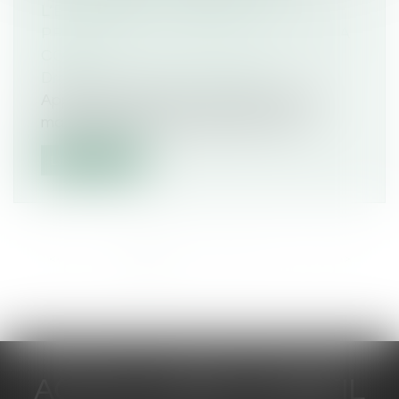
L’ÉTRANGER : LE RÔLE DU
PROCUREUR EST RÉAFFIRMÉ PAR LA
COUR !
Droit pénal
/
Procédure pénale
Applicable depuis le 1er janvier 2004, le
mandat d’arrêt européen permet à l’...
Lire la suite
<<
<
1
2
3
4
5
6
7
...
>
>>
ACTUA JURIS CONSEIL