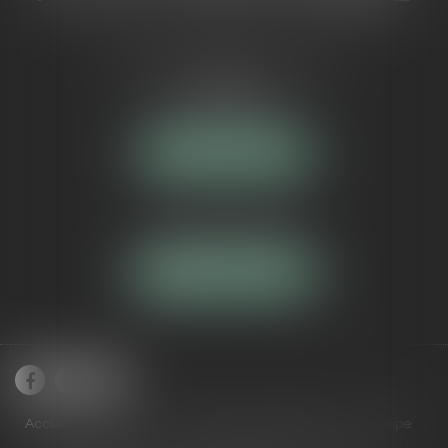
5 Avenue Maréchal de Lattre de
Tassigny
84000 AVIGNON
NOUS LOCALISER
Tél :
04 90 16 40 80
NOUS CONTACTER
Accueil
Cabinet
Domaines de compétences
Équipe