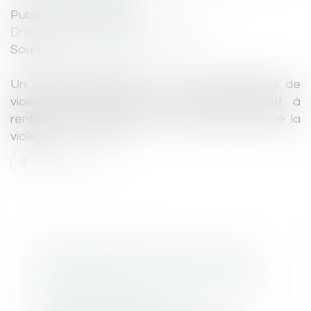
Publié le :
22/09/2025
Droit pénal
/
Droit pénal des mineurs
Source :
www.sudouest.fr
Un rapport alarmant sur les mineurs auteurs de
violences sexuelles incite le gouvernement à
renforcer la prévention et à briser le cycle de la
violence...
Lire la suite
VIOLENCES SEXUELLES : 30 % DES
AUTEURS SONT DES MINEURS, LE
GOUVERNEMENT FRANÇAIS APPELÉ
À « LEVER LE TABOU »